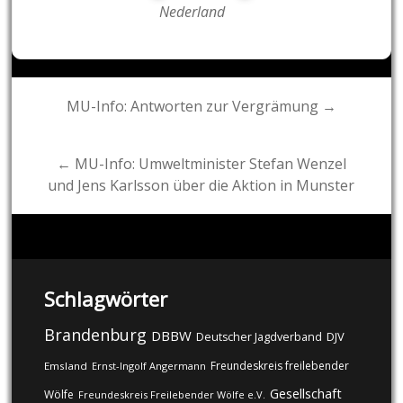
Nederland
Post
MU-Info: Antworten zur Vergrämung →
navigation
← MU-Info: Umweltminister Stefan Wenzel
und Jens Karlsson über die Aktion in Munster
Schlagwörter
Brandenburg
DBBW
DJV
Deutscher Jagdverband
Freundeskreis freilebender
Emsland
Ernst-Ingolf Angermann
Gesellschaft
Wölfe
Freundeskreis Freilebender Wölfe e.V.