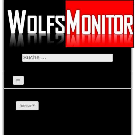
Suche
nach:
Sidebar