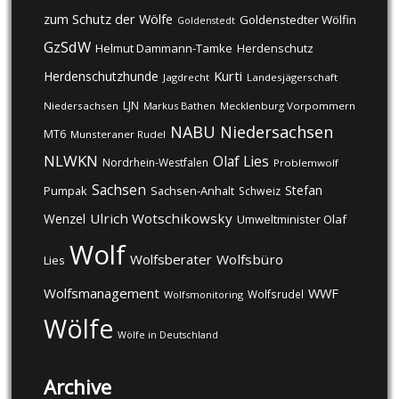
zum Schutz der Wölfe
Goldenstedter Wölfin
Goldenstedt
GzSdW
Helmut Dammann-Tamke
Herdenschutz
Kurti
Herdenschutzhunde
Jagdrecht
Landesjägerschaft
LJN
Niedersachsen
Markus Bathen
Mecklenburg Vorpommern
NABU
Niedersachsen
MT6
Munsteraner Rudel
NLWKN
Olaf Lies
Nordrhein-Westfalen
Problemwolf
Sachsen
Stefan
Pumpak
Sachsen-Anhalt
Schweiz
Ulrich Wotschikowsky
Wenzel
Umweltminister Olaf
Wolf
Wolfsberater
Wolfsbüro
Lies
Wolfsmanagement
WWF
Wolfsrudel
Wolfsmonitoring
Wölfe
Wölfe in Deutschland
Archive