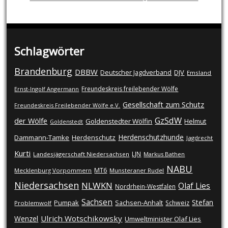
Schlagwörter
Brandenburg
DBBW
DJV
Deutscher Jagdverband
Emsland
Freundeskreis freilebender Wölfe
Ernst-Ingolf Angermann
Gesellschaft zum Schutz
Freundeskreis Freilebender Wölfe e.V.
GzSdW
der Wölfe
Goldenstedter Wölfin
Helmut
Goldenstedt
Herdenschutzhunde
Dammann-Tamke
Herdenschutz
Jagdrecht
Kurti
LJN
Landesjägerschaft Niedersachsen
Markus Bathen
NABU
MT6
Mecklenburg Vorpommern
Munsteraner Rudel
Niedersachsen
NLWKN
Olaf Lies
Nordrhein-Westfalen
Sachsen
Stefan
Pumpak
Sachsen-Anhalt
Schweiz
Problemwolf
Ulrich Wotschikowsky
Wenzel
Umweltminister Olaf Lies