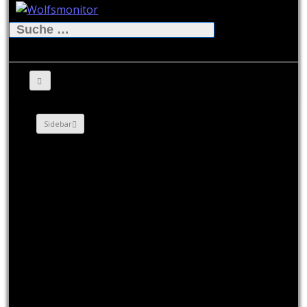
Suche
nach:
Sidebar