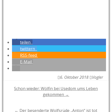
teilen
twittern
RSS-feed
E-Mail
6. Oktober 2018
Vogler
Post
Schon wieder: Wölfin bei Usedom ums Leben
gekommen →
navigation
← Der besenderte Wolfsrüde „Anton“ ist tot