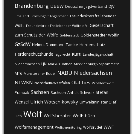
Brandenburg
DBBW
DJV
Deutscher Jagdverband
Freundeskreis freilebender
Emsland
Ernst-Ingolf Angermann
Gesellschaft
Wölfe
Freundeskreis Freilebender Wölfe e.V.
zum Schutz der Wölfe
Goldenstedter Wölfin
Goldenstedt
GzSdW
Helmut Dammann-Tamke
Herdenschutz
Kurti
Herdenschutzhunde
Jagdrecht
Landesjägerschaft
LJN
Niedersachsen
Markus Bathen
Mecklenburg Vorpommern
NABU
Niedersachsen
MT6
Munsteraner Rudel
NLWKN
Olaf Lies
Nordrhein-Westfalen
Problemwolf
Sachsen
Stefan
Pumpak
Sachsen-Anhalt
Schweiz
Ulrich Wotschikowsky
Wenzel
Umweltminister Olaf
Wolf
Wolfsberater
Wolfsbüro
Lies
Wolfsmanagement
WWF
Wolfsrudel
Wolfsmonitoring