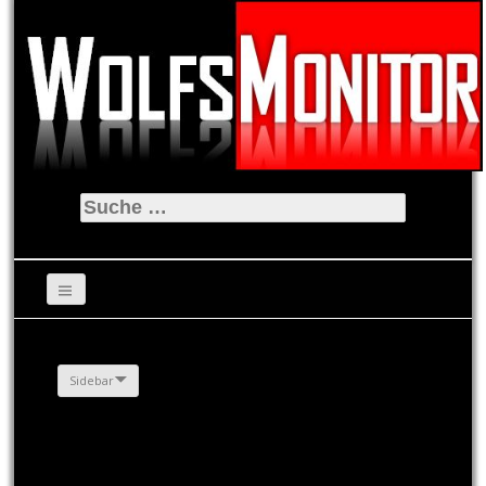
Suche
nach:
Sidebar