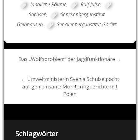
ländliche Räume
,
Ralf Julke
,
Sachsen
,
Senckenberg-lnstitut
Gelnhausen
,
Senckenberg-lnstitut Görlitz
Post
Das „Wolfsproblem“ der Jagdfunktionäre →
navigation
← Umweltministerin Svenja Schulze pocht
auf gemeinsame Monitoringberichte mit
Polen
Schlagwörter