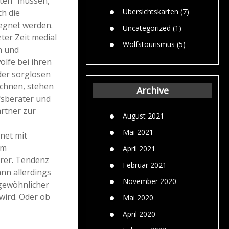
ten“ müssen,
Übersichtskarten
(7)
ch die
gegnet werden.
Uncategorized
(1)
zter Zeit medial
Wolfstourismus
(5)
n und
lfe bei ihren
der sorglosen
ichnen, stehen
Archive
fsberater und
rtner zur
August 2021
Mai 2021
net mit
im
April 2021
rer. Tendenz
Februar 2021
ann allerdings
November 2020
 gewöhnlicher
wird. Oder ob
Mai 2020
April 2020