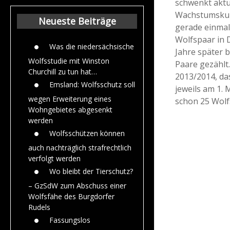
schwenkt aktue
Beiträge aus de
Wachstumskurv
Jahr 2015
Neueste Beiträge
gerade einmal
Wolfspaar in 
Was die niedersächsische
Jahre später b
Wolfsstudie mit Winston
Paare gezählt.
Churchill zu tun hat…
2013/2014, da
Emsland: Wolfsschutz soll
jeweils am 1. 
wegen Erweiterung eines
schon 25 Wolf
Wohngebietes abgesenkt
werden
Wolfsschützen können
auch nachträglich strafrechtlich
verfolgt werden
Wo bleibt der Tierschutz?
– GzSdW zum Abschuss einer
Wolfsfähe des Burgdorfer
Rudels
Fassungslos