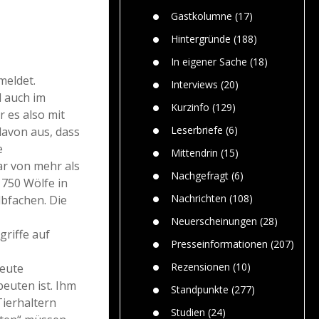
Paolo Mol
n
Gefährlic
Wolf fasz
Gastkolumne
(17)
Wolfs ge
dem Men
Hintergründe
(188)
Jim Bran
In eigener Sache
(18)
Warum W
meldet.
Mensche
Interviews
(20)
gelegentl
d auch im
Kurzinfo
(129)
 es also mit
Dr. Frank
Die Jagd,
Leserbriefe
(6)
davon aus, dass
und die J
e
Mittendrin
(15)
r von mehr als
Nachgefragt
(6)
 750 Wölfe in
Nachrichten
(108)
lbfachen. Die
Neuerscheinungen
(28)
griffe auf
Presseinformationen
(207)
Rezensionen
(10)
Beute
beuten ist. Ihm
Standpunkte
(277)
Tierhaltern
Studien
(24)