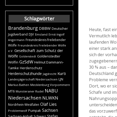
Schlagwörter
Brandenburg
DBBW
Deutscher
Heute, fast ei
DJV
Jagdverband
Emsland
Ernst-Ingolf
Vermutlich le
Freundeskreis freilebender
Angermann
laufenden Wol
Wölfe
Freundeskreis Freilebender Wölfe
einer stark a
Gesellschaft zum Schutz der
e.V.
sich der vorh
Wölfe
Goldenstedter
Goldenstedt
zugegebenerm
GzSdW
Wölfin
Helmut Dammann-
30 % aus – dan
Tamke
Herdenschutz
Deutschland ge
Kurti
Herdenschutzhunde
Jagdrecht
Probleme verm
LJN
Landesjägerschaft Niedersachsen
Markus Bathen
Mecklenburg Vorpommern
Dort, wo er si
NABU
MT6
Schafe und im
Munsteraner Rudel
Niedersachsen
NLWKN
Nahrungsoppor
Olaf Lies
unterscheiden.
Nordrhein-Westfalen
Sachsen
das vorzuwerf
Pumpak
Problemwolf
Stefan
Sachsen-Anhalt
Schweiz