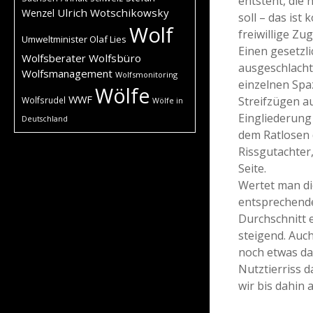
entsteht, die
Ulrich Wotschikowsky
Wenzel
soll – das ist
Wolf
freiwillige Z
Umweltminister Olaf Lies
Einen gesetzli
Wolfsberater
Wolfsbüro
ausgeschlach
Wolfsmanagement
Wolfsmonitoring
einzelnen Spa
Wölfe
WWF
Streifzügen a
Wolfsrudel
Wölfe in
Eingliederung
Deutschland
dem Ratlosen 
Rissgutachter
Seite.
Wertet man di
entsprechende
Durchschnitt 
steigend. Auch
noch etwas da
Nutztierriss 
wir bis dahin