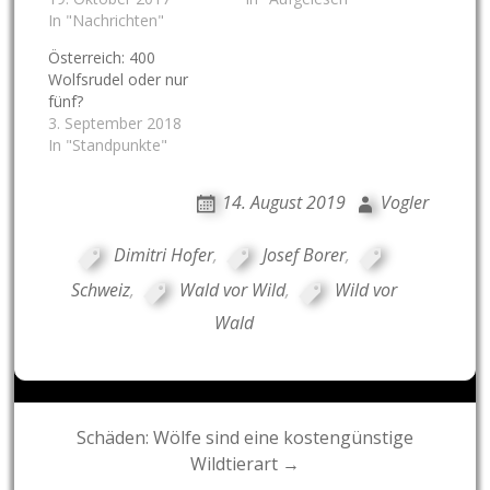
In "Nachrichten"
Österreich: 400
Wolfsrudel oder nur
fünf?
3. September 2018
In "Standpunkte"
14. August 2019
Vogler
Dimitri Hofer
,
Josef Borer
,
Schweiz
,
Wald vor Wild
,
Wild vor
Wald
Post
Schäden: Wölfe sind eine kostengünstige
Wildtierart →
navigation