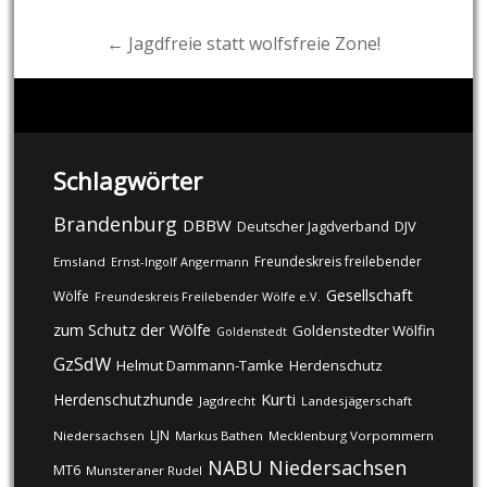
← Jagdfreie statt wolfsfreie Zone!
Schlagwörter
Brandenburg
DBBW
DJV
Deutscher Jagdverband
Freundeskreis freilebender
Emsland
Ernst-Ingolf Angermann
Gesellschaft
Wölfe
Freundeskreis Freilebender Wölfe e.V.
zum Schutz der Wölfe
Goldenstedter Wölfin
Goldenstedt
GzSdW
Helmut Dammann-Tamke
Herdenschutz
Kurti
Herdenschutzhunde
Jagdrecht
Landesjägerschaft
LJN
Niedersachsen
Markus Bathen
Mecklenburg Vorpommern
NABU
Niedersachsen
MT6
Munsteraner Rudel