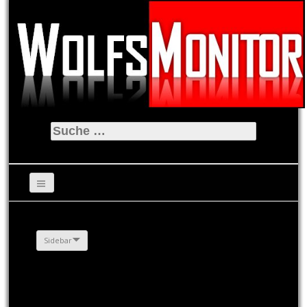
Suche
nach:
Sidebar