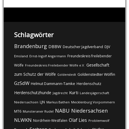
Schlagwörter
Brandenburg
DBBW
DJV
Deutscher Jagdverband
Freundeskreis freilebender
Emsland
Ernst-Ingolf Angermann
Gesellschaft
Wölfe
Freundeskreis Freilebender Wölfe e.V.
zum Schutz der Wölfe
Goldenstedter Wölfin
Goldenstedt
GzSdW
Helmut Dammann-Tamke
Herdenschutz
Kurti
Herdenschutzhunde
Jagdrecht
Landesjägerschaft
LJN
Niedersachsen
Markus Bathen
Mecklenburg Vorpommern
NABU
Niedersachsen
MT6
Munsteraner Rudel
NLWKN
Olaf Lies
Nordrhein-Westfalen
Problemwolf