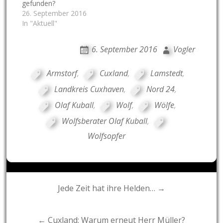
gefunden?
26. September 2016
In "Aktuell"
6. September 2016
Vogler
Armstorf
,
Cuxland
,
Lamstedt
,
Landkreis Cuxhaven
,
Nord 24
,
Olaf Kuball
,
Wolf
,
Wölfe
,
Wolfsberater Olaf Kuball
,
Wolfsopfer
Post
Jede Zeit hat ihre Helden… →
navigation
← Cuxland: Warum erneut Herr Müller?