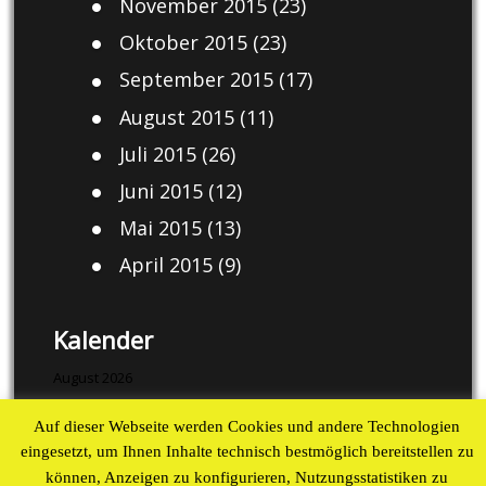
November 2015
(23)
Oktober 2015
(23)
September 2015
(17)
August 2015
(11)
Juli 2015
(26)
Juni 2015
(12)
Mai 2015
(13)
April 2015
(9)
Kalender
August 2026
M
D
M
D
F
S
S
Auf dieser Webseite werden Cookies und andere Technologien
1
2
eingesetzt, um Ihnen Inhalte technisch bestmöglich bereitstellen zu
können, Anzeigen zu konfigurieren, Nutzungsstatistiken zu
3
4
5
6
7
8
9