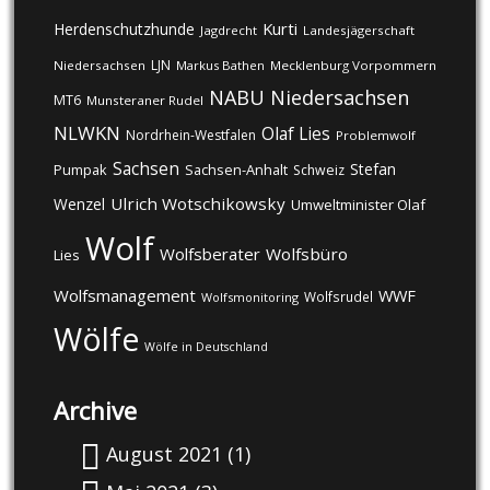
Kurti
Herdenschutzhunde
Jagdrecht
Landesjägerschaft
LJN
Niedersachsen
Markus Bathen
Mecklenburg Vorpommern
NABU
Niedersachsen
MT6
Munsteraner Rudel
NLWKN
Olaf Lies
Nordrhein-Westfalen
Problemwolf
Sachsen
Stefan
Pumpak
Sachsen-Anhalt
Schweiz
Ulrich Wotschikowsky
Wenzel
Umweltminister Olaf
Wolf
Wolfsberater
Wolfsbüro
Lies
Wolfsmanagement
WWF
Wolfsrudel
Wolfsmonitoring
Wölfe
Wölfe in Deutschland
Archive
August 2021
(1)