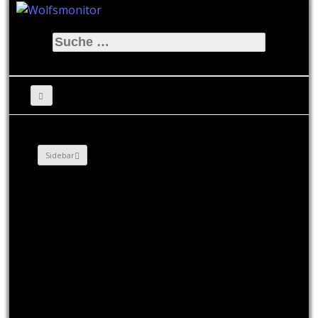
Suche
nach:
Sidebar