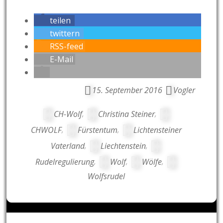
teilen
twittern
RSS-feed
E-Mail
15. September 2016
Vogler
CH-Wolf
,
Christina Steiner
,
CHWOLF
,
Fürstentum
,
Lichtensteiner
Vaterland
,
Liechtenstein
,
Rudelregulierung
,
Wolf
,
Wölfe
,
Wolfsrudel