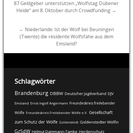
Post
87 Geldgeber unterstützen „Wolfstag Dübener
Heide“ am 8. Oktober durch Crowdfunding →
navigation
← Niederlande: Ist der Wolf bei Beuningen
(Twente) die residente Wolfsfähe aus dem
Emsland?
Schlagwörter
Brandenburg
DBBW
DJV
Deutscher Jagdverband
Freundeskreis freilebender
Emsland
Ernst-Ingolf Angermann
Gesellschaft
Wölfe
Freundeskreis Freilebender Wölfe e.V.
zum Schutz der Wölfe
Goldenstedter Wölfin
Goldenstedt
GzSdW
Helmut Dammann-Tamke
Herdenschutz