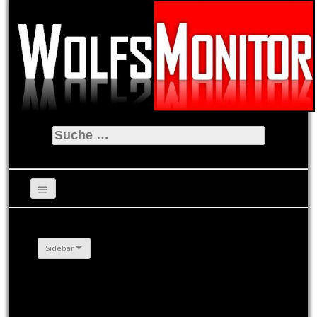
Suche
nach:
Sidebar