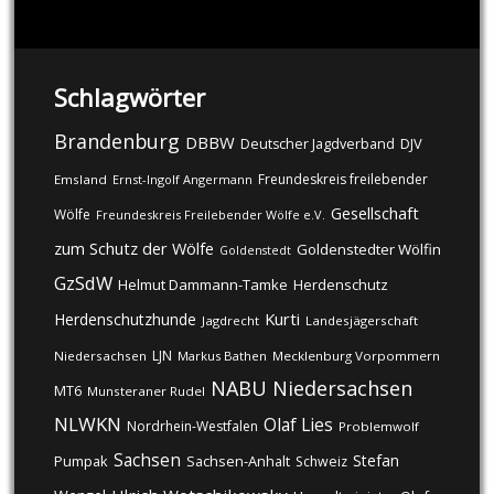
Schlagwörter
Brandenburg
DBBW
DJV
Deutscher Jagdverband
Freundeskreis freilebender
Emsland
Ernst-Ingolf Angermann
Gesellschaft
Wölfe
Freundeskreis Freilebender Wölfe e.V.
zum Schutz der Wölfe
Goldenstedter Wölfin
Goldenstedt
GzSdW
Helmut Dammann-Tamke
Herdenschutz
Kurti
Herdenschutzhunde
Jagdrecht
Landesjägerschaft
LJN
Niedersachsen
Markus Bathen
Mecklenburg Vorpommern
NABU
Niedersachsen
MT6
Munsteraner Rudel
NLWKN
Olaf Lies
Nordrhein-Westfalen
Problemwolf
Sachsen
Stefan
Pumpak
Sachsen-Anhalt
Schweiz