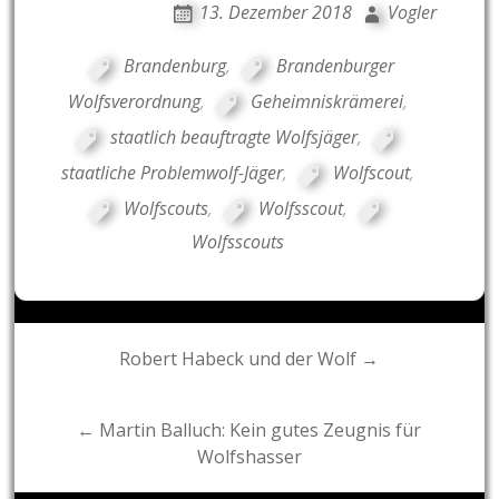
13. Dezember 2018
Vogler
Brandenburg
,
Brandenburger
Wolfsverordnung
,
Geheimniskrämerei
,
staatlich beauftragte Wolfsjäger
,
staatliche Problemwolf-Jäger
,
Wolfscout
,
Wolfscouts
,
Wolfsscout
,
Wolfsscouts
Post
Robert Habeck und der Wolf →
navigation
← Martin Balluch: Kein gutes Zeugnis für
Wolfshasser