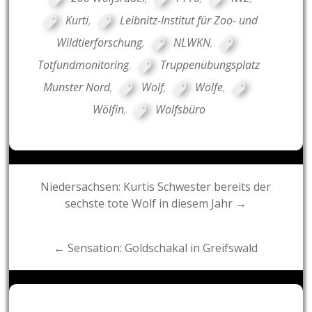
Kurti
,
Leibnitz-Institut für Zoo- und
Wildtierforschung
,
NLWKN
,
Totfundmonitoring
,
Truppenübungsplatz
Munster Nord
,
Wolf
,
Wölfe
,
Wölfin
,
Wolfsbüro
Post
Niedersachsen: Kurtis Schwester bereits der
sechste tote Wolf in diesem Jahr →
navigation
← Sensation: Goldschakal in Greifswald