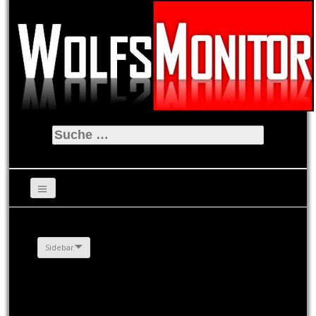
Suche
nach:
Sidebar