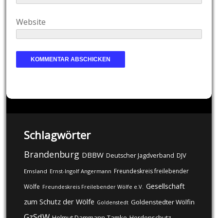
Website
Schlagwörter
Brandenburg
DBBW
DJV
Deutscher Jagdverband
Freundeskreis freilebender
Emsland
Ernst-Ingolf Angermann
Gesellschaft
Wölfe
Freundeskreis Freilebender Wölfe e.V.
zum Schutz der Wölfe
Goldenstedter Wölfin
Goldenstedt
GzSdW
Helmut Dammann-Tamke
Herdenschutz