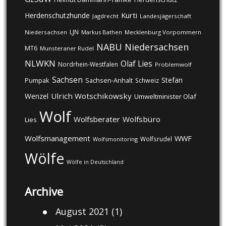
Kurti
Herdenschutzhunde
Jagdrecht
Landesjägerschaft
LJN
Niedersachsen
Markus Bathen
Mecklenburg Vorpommern
NABU
Niedersachsen
MT6
Munsteraner Rudel
NLWKN
Olaf Lies
Nordrhein-Westfalen
Problemwolf
Sachsen
Stefan
Pumpak
Sachsen-Anhalt
Schweiz
Ulrich Wotschikowsky
Wenzel
Umweltminister Olaf
Wolf
Wolfsberater
Wolfsbüro
Lies
Wolfsmanagement
WWF
Wolfsrudel
Wolfsmonitoring
Wölfe
Wölfe in Deutschland
Archive
August 2021
(1)