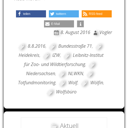
teilen
twittern
RSS-feed
E-Mail
8. August 2016
Vogler
8.8.2016
,
Bundesstraße 71
,
Heidekreis
,
IZW
,
Leibnitz-Institut
für Zoo- und Wildtierforschung
,
Niedersachsen
,
NLWKN
,
Totfundmonitoring
,
Wolf
,
Wölfin
,
Wolfsbüro
Aktuell