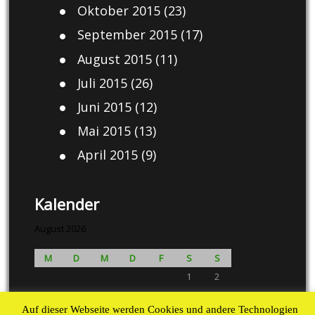
Oktober 2015
(23)
September 2015
(17)
August 2015
(11)
Juli 2015
(26)
Juni 2015
(12)
Mai 2015
(13)
April 2015
(9)
Kalender
August 2026
M
D
M
D
F
S
S
1
2
3
4
5
6
7
8
9
Auf dieser Webseite werden Cookies und andere Technologien
10
11
12
13
14
15
16