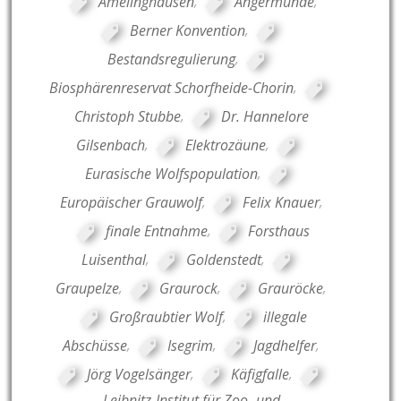
Amelinghausen
,
Angermünde
,
Berner Konvention
,
Bestandsregulierung
,
Biosphärenreservat Schorfheide-Chorin
,
Christoph Stubbe
,
Dr. Hannelore
Gilsenbach
,
Elektrozäune
,
Eurasische Wolfspopulation
,
Europäischer Grauwolf
,
Felix Knauer
,
finale Entnahme
,
Forsthaus
Luisenthal
,
Goldenstedt
,
Graupelze
,
Graurock
,
Grauröcke
,
Großraubtier Wolf
,
illegale
Abschüsse
,
Isegrim
,
Jagdhelfer
,
Jörg Vogelsänger
,
Käfigfalle
,
Leibnitz-Institut für Zoo- und