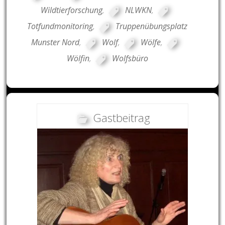
Wildtierforschung
,
NLWKN
,
Totfundmonitoring
,
Truppenübungsplatz
Munster Nord
,
Wolf
,
Wölfe
,
Wölfin
,
Wolfsbüro
Gastbeitrag