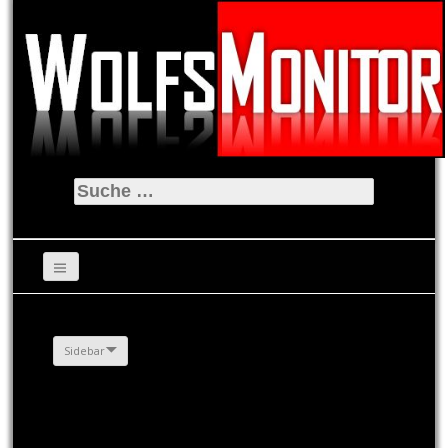
Suche
nach:
Sidebar