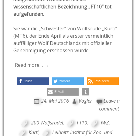
wissenschaftlichen Bezeichnung „FT10“ tot
aufgefunden.
Sie war die „Schwester“ von Wolfsrüde „Kurti“
(MT6), der Ende April als erster vermeintlich
auffälliger Wolf Deutschlands mit offizieller
Genehmigung erschossen wurde.
Read more… →
teilen
twittern
RSS-feed
E-Mail
24. Mai 2016
Vogler
Leave a
comment
200 Wolfsrudel
,
FT10
,
IWZ
,
Kurti
,
Leibnitz-Institut für Zoo- und