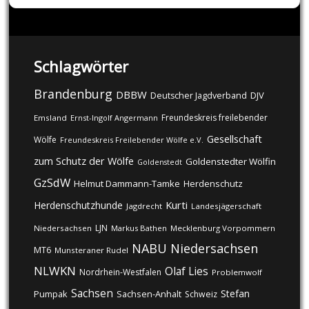
Schlagwörter
Brandenburg
DBBW
DJV
Deutscher Jagdverband
Freundeskreis freilebender
Emsland
Ernst-Ingolf Angermann
Gesellschaft
Wölfe
Freundeskreis Freilebender Wölfe e.V.
zum Schutz der Wölfe
Goldenstedter Wölfin
Goldenstedt
GzSdW
Helmut Dammann-Tamke
Herdenschutz
Kurti
Herdenschutzhunde
Jagdrecht
Landesjägerschaft
LJN
Niedersachsen
Markus Bathen
Mecklenburg Vorpommern
NABU
Niedersachsen
MT6
Munsteraner Rudel
NLWKN
Olaf Lies
Nordrhein-Westfalen
Problemwolf
Sachsen
Stefan
Pumpak
Sachsen-Anhalt
Schweiz