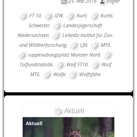
25. Mai 2016
Vogler
FT 10
,
IZW
,
Kurti
,
Kurtis
Schwester
,
Landesjägerschaft
Niedersachsen
,
Leibnitz-Institut für Zoo-
und Wildtierforschung
,
LJN
,
MT6
,
ruppenübungsplatz Munster Nord
,
Totfundstatistik
,
Wolf FT10
,
Wolf
MT6
,
Wölfe
,
Wolfsfähe
Aktuell