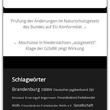
Post
Prüfung der Änderungen im Naturschutzgesetz
des Bundes auf EU-Konformität →
navigation
← Abschüsse in Niedersachsen „ausgesetzt“:
Klage der GzSdW zeigt Wirkung
Schlagwörter
Brandenburg
DBBW
DJV
Deutscher Jagdverband
Freundeskreis freilebender
Emsland
Ernst-Ingolf Angermann
Gesellschaft
Wölfe
Freundeskreis Freilebender Wölfe e.V.