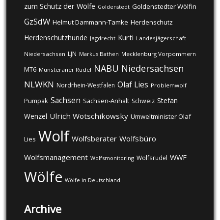
zum Schutz der Wölfe
Goldenstedter Wölfin
Goldenstedt
GzSdW
Helmut Dammann-Tamke
Herdenschutz
Kurti
Herdenschutzhunde
Jagdrecht
Landesjägerschaft
LJN
Niedersachsen
Markus Bathen
Mecklenburg Vorpommern
NABU
Niedersachsen
MT6
Munsteraner Rudel
NLWKN
Olaf Lies
Nordrhein-Westfalen
Problemwolf
Sachsen
Stefan
Pumpak
Sachsen-Anhalt
Schweiz
Ulrich Wotschikowsky
Wenzel
Umweltminister Olaf
Wolf
Wolfsberater
Wolfsbüro
Lies
Wolfsmanagement
WWF
Wolfsrudel
Wolfsmonitoring
Wölfe
Wölfe in Deutschland
Archive