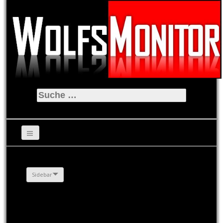
Suche
nach:
Sidebar