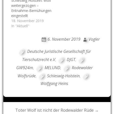
Schleswig Holstein: Wolf
weitergezogen –
Entnahme-Bemühungen
eingestellt
18. November 2019
In "Aktuell"
6. November 2019
Vogler
Deutsche Juristische Gesellschaft für
Tierschutzrecht e.V
,
DJGT
,
GW924m
,
MELUND
,
Rodewalder
Wolfsrüde
,
Schleswig-Holstein
,
Wolfgang Heins
Post
Toter Wolf ist nicht der Rodewalder Rüde →