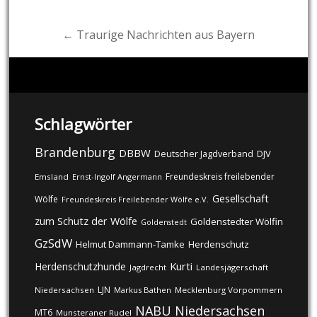
navigation
← Traurige Nachrichten aus Bayern
Schlagwörter
Brandenburg
DBBW
DJV
Deutscher Jagdverband
Freundeskreis freilebender
Emsland
Ernst-Ingolf Angermann
Gesellschaft
Wölfe
Freundeskreis Freilebender Wölfe e.V.
zum Schutz der Wölfe
Goldenstedter Wölfin
Goldenstedt
GzSdW
Helmut Dammann-Tamke
Herdenschutz
Kurti
Herdenschutzhunde
Jagdrecht
Landesjägerschaft
LJN
Niedersachsen
Markus Bathen
Mecklenburg Vorpommern
NABU
Niedersachsen
MT6
Munsteraner Rudel