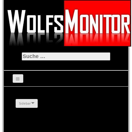
Suche
nach:
Sidebar