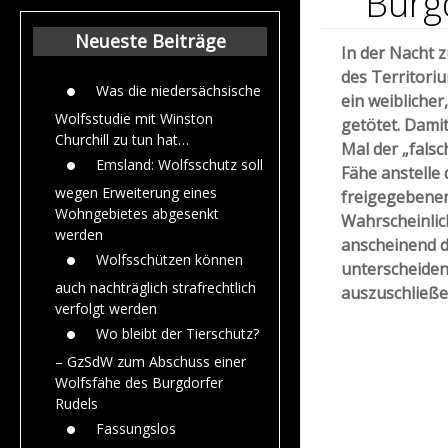
Burg
Beiträge aus dem
Jahr 2015
Neueste Beiträge
In der Nacht z
des Territori
Was die niedersächsische
ein weiblicher
Wolfsstudie mit Winston
getötet. Dami
Churchill zu tun hat…
Mal der „falsc
Emsland: Wolfsschutz soll
Fähe anstelle
wegen Erweiterung eines
freigegebenen
Wohngebietes abgesenkt
Wahrscheinlic
werden
anscheinend d
Wolfsschützen können
unterscheiden,
auch nachträglich strafrechtlich
auszuschließe
verfolgt werden
Wo bleibt der Tierschutz?
– GzSdW zum Abschuss einer
Wolfsfähe des Burgdorfer
Rudels
Fassungslos