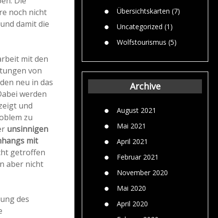
ben. Die
Übersichtskarten
(7)
re noch nicht
und damit die
Uncategorized
(1)
Wolfstourismus
(5)
rbeit mit den
chtungen von
 den neu in das
Archive
 Dabei werden
zeigt und
August 2021
roblem zu
Mai 2021
er
unsinnigen
nhangs mit
April 2021
cht getroffen
Februar 2021
n aber nicht
November 2020
Mai 2020
rung des
April 2020
e