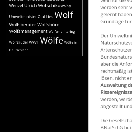
weil nur die 
Ulrich Wotschikowsky
Wenzel
werden sehr wa
Wolf
gelernt haben
Umweltminister Olaf Lies
Grundlage für
Wolfsberater
Wolfsbüro
Wolfsmanagement
Wolfsmonitoring
Der Umweltmin
Wölfe
WWF
Naturschutzve
Wolfsrudel
Wölfe in
Artenschützer
Deutschland
Bundesnatursc
aber die Anfo
rechtmäßig ist
lösen, nicht e
Ausweitung de
Rissereigniss
werden, werde
abgestellt un
Die Gesellsch
BNatSchG bei 