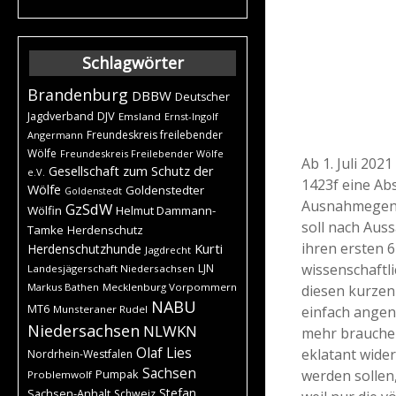
Schlagwörter
Brandenburg
DBBW
Deutscher
DJV
Jagdverband
Emsland
Ernst-Ingolf
Freundeskreis freilebender
Angermann
Wölfe
Freundeskreis Freilebender Wölfe
Ab 1. Juli 202
Gesellschaft zum Schutz der
e.V.
1423f eine Ab
Wölfe
Goldenstedter
Goldenstedt
Ausnahmegene
GzSdW
Wölfin
Helmut Dammann-
soll nach Auss
Tamke
Herdenschutz
ihren ersten 
Kurti
Herdenschutzhunde
Jagdrecht
wissenschaftl
LJN
Landesjägerschaft Niedersachsen
Markus Bathen
Mecklenburg Vorpommern
diesen kurzen
NABU
MT6
einfach angen
Munsteraner Rudel
Niedersachsen
NLWKN
mehr brauchen
Olaf Lies
eklatant wider
Nordrhein-Westfalen
Sachsen
werden sollen
Pumpak
Problemwolf
Stefan
Sachsen-Anhalt
Schweiz