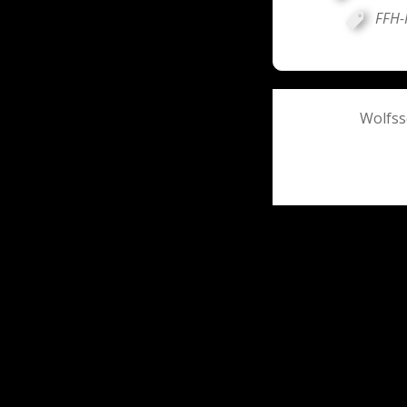
FFH-R
Post
Wolfss
navigati