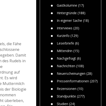
Paolo Mol
n
Gefährlic
Wolf fasz
Gastkolumne
(17)
Wolfs ge
dem Men
Hintergründe
(188)
Jim Bran
In eigener Sache
(18)
Warum W
Mensche
Interviews
(20)
gelegentl
Kurzinfo
(129)
Dr. Frank
Die Jagd,
Leserbriefe
(6)
els, die Fähe
und die J
eschlossene
Mittendrin
(15)
gegeben. Damit
Nachgefragt
(6)
n des Rudels in
Nachrichten
(108)
ne
ordnung auf
Neuerscheinungen
(28)
t. Es wird
Presseinformationen
(207)
e Muttermilch
Rezensionen
(10)
is der Biologie
entnommen
Standpunkte
(277)
cht überleben,
Studien
(24)