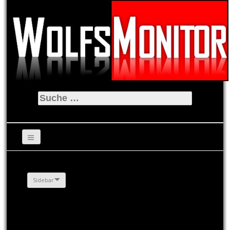
Suche
nach:
Sidebar