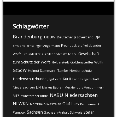
Schlagwörter
Brandenburg
DBBW
DJV
Deutscher Jagdverband
Freundeskreis freilebender
Emsland
Ernst-Ingolf Angermann
Gesellschaft
Wölfe
Freundeskreis Freilebender Wölfe e.V.
zum Schutz der Wölfe
Goldenstedter Wölfin
Goldenstedt
GzSdW
Helmut Dammann-Tamke
Herdenschutz
Kurti
Herdenschutzhunde
Jagdrecht
Landesjägerschaft
LJN
Niedersachsen
Markus Bathen
Mecklenburg Vorpommern
NABU
Niedersachsen
MT6
Munsteraner Rudel
NLWKN
Olaf Lies
Nordrhein-Westfalen
Problemwolf
Sachsen
Stefan
Pumpak
Sachsen-Anhalt
Schweiz