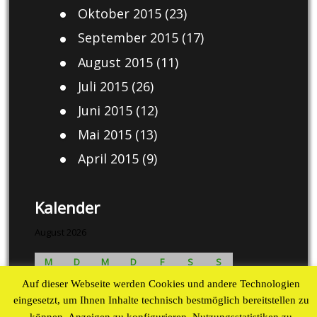
Oktober 2015
(23)
September 2015
(17)
August 2015
(11)
Juli 2015
(26)
Juni 2015
(12)
Mai 2015
(13)
April 2015
(9)
Kalender
August 2026
M
D
M
D
F
S
S
1
2
Auf dieser Webseite werden Cookies und andere Technologien
3
4
5
6
7
8
9
eingesetzt, um Ihnen Inhalte technisch bestmöglich bereitstellen zu
können, Anzeigen zu konfigurieren, Nutzungsstatistiken zu