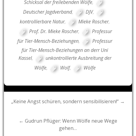
Schicksal der freilebenden Wölfe
,
Deutscher Jagdverband
,
DJV
,
kontrollierbare Natur
,
Mieke Roscher
,
Prof. Dr. Mieke Roscher
,
Professur
für Tier-Mensch-Beziehungen
,
Professur
für Tier-Mensch-Beziehungen an derr Uni
Kassel
,
unkontrollierte Ausbreitung der
Wölfe
,
Wolf
,
Wölfe
Post
„Keine Angst schüren, sondern sensibilisieren!“ →
navigation
← Gudrun Pflüger: Wenn Wölfe neue Wege
gehen…