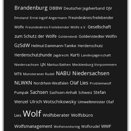
Brandenburg
DBBW
DJV
Deutscher Jagdverband
Freundeskreis freilebender
Emsland
Ernst-Ingolf Angermann
Gesellschaft
Wölfe
Freundeskreis Freilebender Wölfe e.V.
zum Schutz der Wölfe
Goldenstedter Wölfin
Goldenstedt
GzSdW
Helmut Dammann-Tamke
Herdenschutz
Kurti
Herdenschutzhunde
Jagdrecht
Landesjägerschaft
LJN
Niedersachsen
Markus Bathen
Mecklenburg Vorpommern
NABU
Niedersachsen
MT6
Munsteraner Rudel
NLWKN
Olaf Lies
Nordrhein-Westfalen
Problemwolf
Sachsen
Stefan
Pumpak
Sachsen-Anhalt
Schweiz
Ulrich Wotschikowsky
Wenzel
Umweltminister Olaf
Wolf
Wolfsberater
Wolfsbüro
Lies
Wolfsmanagement
WWF
Wolfsrudel
Wolfsmonitoring