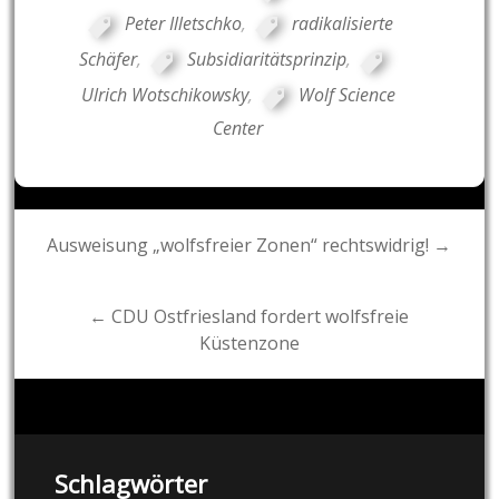
Peter Illetschko
,
radikalisierte
Schäfer
,
Subsidiaritätsprinzip
,
Ulrich Wotschikowsky
,
Wolf Science
Center
Post
Ausweisung „wolfsfreier Zonen“ rechtswidrig! →
navigation
← CDU Ostfriesland fordert wolfsfreie
Küstenzone
Schlagwörter