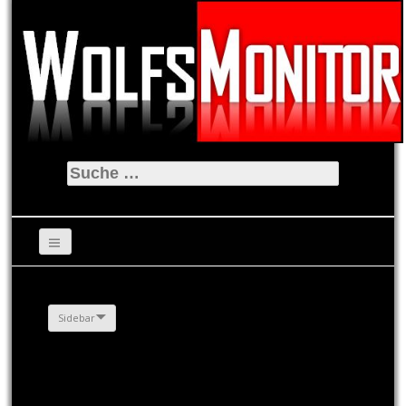
Suche
nach:
Sidebar