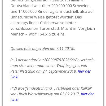
Betrachtungszeitraum (seit 2015) allein in
Deutschland weit über 200.000.000 Schweine
und 14.000.000 Rinder agrarindustriell, also auf
unnatürliche Weise getötet wurden. Das
allerdings findet üblicherweise hinter
verschlossenen Türen statt. Macht im Vergleich
Mensch – Wolf 164.615 zu eins.
Quellen (alle abgerufen am 7.11.2018):
(*1)
derstandard.at/2000087920286/Wie-verhaelt-
man-sich-wenn-man-einem-Wolf-begegne, von
Peter Illetschko am 24. September 2018,
hier der
Link!
(*2) woelfeindeutschland, „Verblödet oder Kalkül“
von Ulrich Wotschikowsky am 03.02.2017,
hier der
Link!