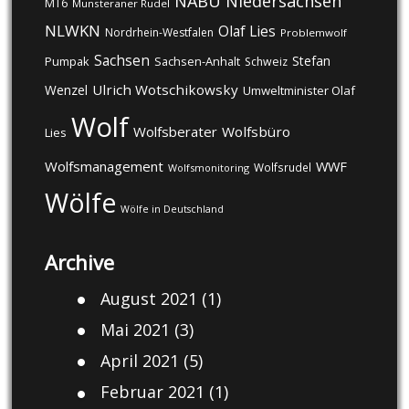
NABU
Niedersachsen
MT6
Munsteraner Rudel
NLWKN
Olaf Lies
Nordrhein-Westfalen
Problemwolf
Sachsen
Stefan
Pumpak
Sachsen-Anhalt
Schweiz
Ulrich Wotschikowsky
Wenzel
Umweltminister Olaf
Wolf
Wolfsberater
Wolfsbüro
Lies
Wolfsmanagement
WWF
Wolfsrudel
Wolfsmonitoring
Wölfe
Wölfe in Deutschland
Archive
August 2021
(1)
Mai 2021
(3)
April 2021
(5)
Februar 2021
(1)