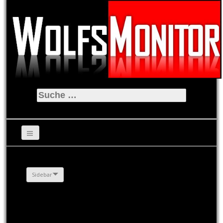
Suche
nach:
Sidebar