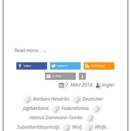
Read more… →
teilen
twittern
RSS-feed
E-Mail
7. März 2018
Vogler
Barbara Hendriks
,
Deutscher
Jagdverband
,
Föderalismus
,
Helmut Dammann-Tamke
,
Subsidiaritätsprinzip
,
Wolf
,
Wölfe
,