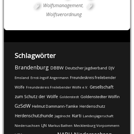
Wolfsmanagement
,
Wolfsverordnung
Schlagwörter
Brandenburg
DBBW
DJV
Deutscher Jagdverband
Freundeskreis freilebender
Emsland
Ernst-Ingolf Angermann
Gesellschaft
Wölfe
Freundeskreis Freilebender Wölfe e.V.
zum Schutz der Wölfe
Goldenstedter Wölfin
Goldenstedt
GzSdW
Helmut Dammann-Tamke
Herdenschutz
Kurti
Herdenschutzhunde
Jagdrecht
Landesjägerschaft
LJN
Niedersachsen
Markus Bathen
Mecklenburg Vorpommern