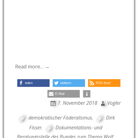
Read more… →
teilen
twittern
RSS-feed
E-Mail
7. November 2018
Vogler
demokratischer Föderalismus
,
Dirk
Fisser
,
Dokumentations- und
Beratungsstelle des Bundes zum Thema Wolf
,