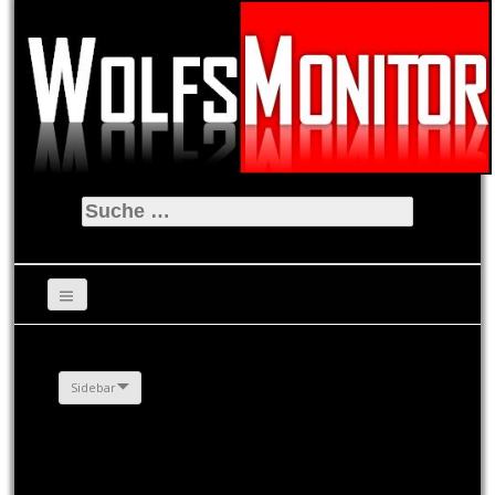
Suche
nach:
Sidebar