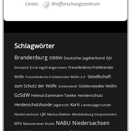
Center
,
Wolfforschungszentrum
Schlagwörter
Brandenburg
DBBW
DJV
Deutscher Jagdverband
Freundeskreis freilebender
Emsland
Ernst-Ingolf Angermann
Gesellschaft
Wölfe
Freundeskreis Freilebender Wölfe e.V.
zum Schutz der Wölfe
Goldenstedter Wölfin
Goldenstedt
GzSdW
Helmut Dammann-Tamke
Herdenschutz
Kurti
Herdenschutzhunde
Jagdrecht
Landesjägerschaft
LJN
Niedersachsen
Markus Bathen
Mecklenburg Vorpommern
NABU
Niedersachsen
MT6
Munsteraner Rudel