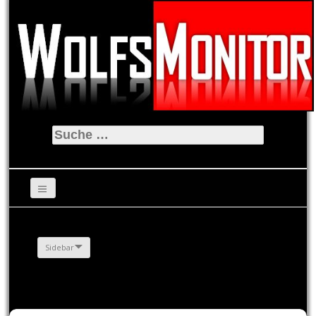
Suche
nach:
Sidebar