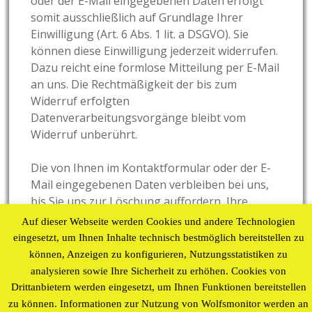
oder der E-Mail eingegebenen Daten erfolgt
somit ausschließlich auf Grundlage Ihrer
Einwilligung (Art. 6 Abs. 1 lit. a DSGVO). Sie
können diese Einwilligung jederzeit widerrufen.
Dazu reicht eine formlose Mitteilung per E-Mail
an uns. Die Rechtmäßigkeit der bis zum
Widerruf erfolgten
Datenverarbeitungsvorgänge bleibt vom
Widerruf unberührt.
Die von Ihnen im Kontaktformular oder der E-
Mail eingegebenen Daten verbleiben bei uns,
bis Sie uns zur Löschung auffordern, Ihre
Einwilligung zur Speicherung widerrufen oder
Auf dieser Webseite werden Cookies und andere Technologien
der Zweck für die Datenspeicherung entfällt
eingesetzt, um Ihnen Inhalte technisch bestmöglich bereitstellen zu
(z.B. nach abgeschlossener Bearbeitung Ihrer
können, Anzeigen zu konfigurieren, Nutzungsstatistiken zu
Anfrage). Zwingende gesetzliche
analysieren sowie Ihre Sicherheit zu erhöhen. Cookies von
Bestimmungen – insbesondere
Drittanbietern werden eingesetzt, um Ihnen Funktionen bereitstellen
Aufbewahrungsfristen – bleiben unberührt.
zu können. Informationen zur Nutzung von Wolfsmonitor werden an