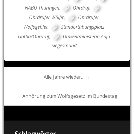
NABU Thüringen
,
Ohrdruf
,
Ohrdrufer Wölfin
,
Ohrdrufer
Wolfsgebiet
,
Standortübungsplatz
Gotha/Ohrdruf
,
Umweltministerin Anja
Siegesmund
Post
Alle Jahre wieder… →
navigation
← Anhörung zum Wolfsgesetz im Bundestag
Schlagwörter