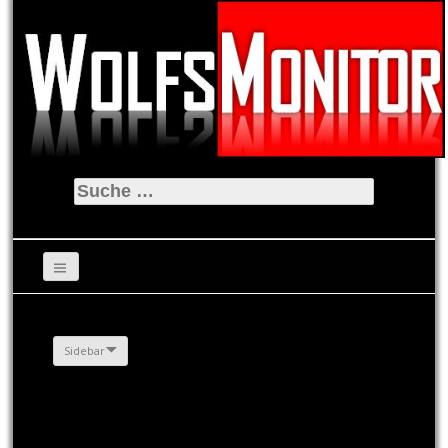
Suche
nach:
Sidebar