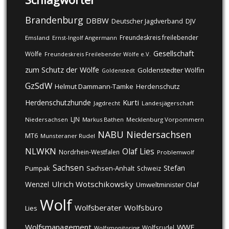
Brandenburg
DBBW
DJV
Deutscher Jagdverband
Freundeskreis freilebender
Emsland
Ernst-Ingolf Angermann
Gesellschaft
Wölfe
Freundeskreis Freilebender Wölfe e.V.
zum Schutz der Wölfe
Goldenstedter Wölfin
Goldenstedt
GzSdW
Helmut Dammann-Tamke
Herdenschutz
Kurti
Herdenschutzhunde
Jagdrecht
Landesjägerschaft
LJN
Niedersachsen
Markus Bathen
Mecklenburg Vorpommern
NABU
Niedersachsen
MT6
Munsteraner Rudel
NLWKN
Olaf Lies
Nordrhein-Westfalen
Problemwolf
Sachsen
Stefan
Pumpak
Sachsen-Anhalt
Schweiz
Ulrich Wotschikowsky
Wenzel
Umweltminister Olaf
Wolf
Wolfsberater
Wolfsbüro
Lies
Wolfsmanagement
WWF
Wolfsrudel
Wolfsmonitoring