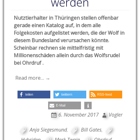
werden
Nutztierhalter in Thüringen stellen offenbar
gerade einen Katalog auf, in dem alle
Folgekosten aufgelistet werden, die der Wolf in
diesem Bundesland verursachen könnte.
Scheinbar rechnen sie mittelfristig mit
Millionenschäden allein durch das Wolfsrudel
bei Ohrdruf .
Read more… →
teilen
twittern
RSS-feed
E-Mail
6. November 2017
Vogler
Anja Siegesmund
,
Bill Gates
,
Hybriden
,
Mark Twain
,
Ohrdruf
,