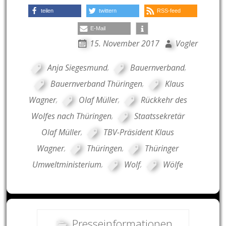
teilen
twittern
RSS-feed
E-Mail
15. November 2017
Vogler
Anja Siegesmund
,
Bauernverband
,
Bauernverband Thüringen
,
Klaus
Wagner
,
Olaf Müller
,
Rückkehr des
Wolfes nach Thüringen
,
Staatssekretär
Olaf Müller
,
TBV-Präsident Klaus
Wagner
,
Thüringen
,
Thüringer
Umweltministerium
,
Wolf
,
Wölfe
Presseinformationen