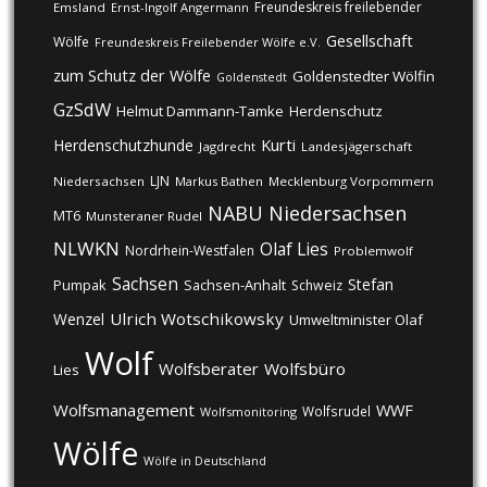
Freundeskreis freilebender
Emsland
Ernst-Ingolf Angermann
Gesellschaft
Wölfe
Freundeskreis Freilebender Wölfe e.V.
zum Schutz der Wölfe
Goldenstedter Wölfin
Goldenstedt
GzSdW
Helmut Dammann-Tamke
Herdenschutz
Kurti
Herdenschutzhunde
Jagdrecht
Landesjägerschaft
LJN
Niedersachsen
Markus Bathen
Mecklenburg Vorpommern
NABU
Niedersachsen
MT6
Munsteraner Rudel
NLWKN
Olaf Lies
Nordrhein-Westfalen
Problemwolf
Sachsen
Stefan
Pumpak
Sachsen-Anhalt
Schweiz
Ulrich Wotschikowsky
Wenzel
Umweltminister Olaf
Wolf
Wolfsberater
Wolfsbüro
Lies
Wolfsmanagement
WWF
Wolfsrudel
Wolfsmonitoring
Wölfe
Wölfe in Deutschland