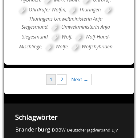
Ohrdrufer Wölfin
,
Thüringen
,
Thüringens Umweltministerin Anja
Siegesmund
,
Umweltministerin Anja
Siegesmund
,
Wolf
,
Wolf-Hund-
Mischlinge
,
Wölfe
,
Wolfshybriden
Posts
1
2
Next →
navigation
Schlagwörter
Brandenburg
DBBW
DJV
Deutscher Jagdverband