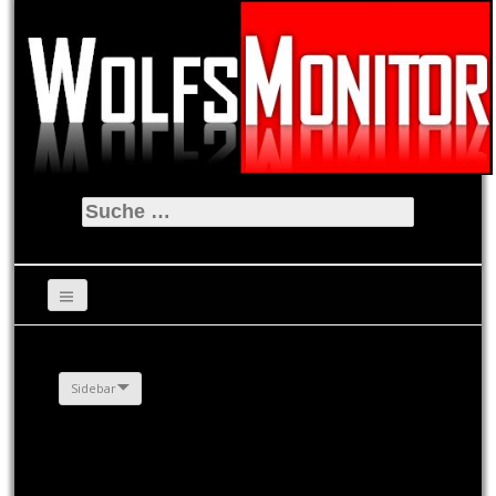
Suche
nach:
Sidebar