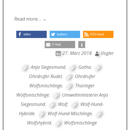
Read more… →
teilen
twittern
RSS-feed
E-Mail
27. März 2018
Vogler
Anja Siegesmund
,
Gotha
,
Ohrdrufer Rudel
,
Ohrdrufer
Wolfsmischlinge
,
Thüringer
Wolfsmischlinge
,
Umweltministerin Anja
Siegesmund
,
Wolf
,
Wolf-Hund-
Hybride
,
Wolf-Hund-Mischlinge
,
Wolfshybrid
,
Wolfsmischlinge