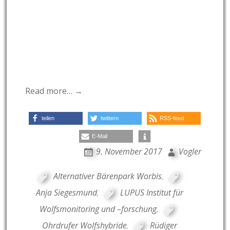
Read more… →
teilen
twittern
RSS-feed
E-Mail
9. November 2017
Vogler
Alternativer Bärenpark Worbis
,
Anja Siegesmund
,
LUPUS Institut für
Wolfsmonitoring und –forschung
,
Ohrdrufer Wolfshybride
,
Rüdiger