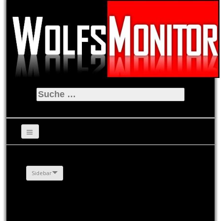
Suche
nach:
Sidebar