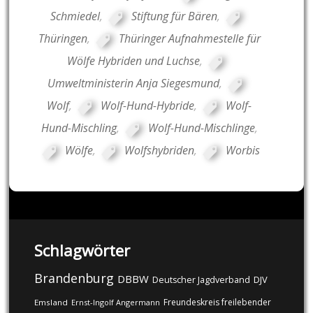
Schmiedel
,
Stiftung für Bären
,
Thüringen
,
Thüringer Aufnahmestelle für
Wölfe Hybriden und Luchse
,
Umweltministerin Anja Siegesmund
,
Wolf
,
Wolf-Hund-Hybride
,
Wolf-
Hund-Mischling
,
Wolf-Hund-Mischlinge
,
Wölfe
,
Wolfshybriden
,
Worbis
Schlagwörter
Brandenburg
DBBW
DJV
Deutscher Jagdverband
Freundeskreis freilebender
Emsland
Ernst-Ingolf Angermann