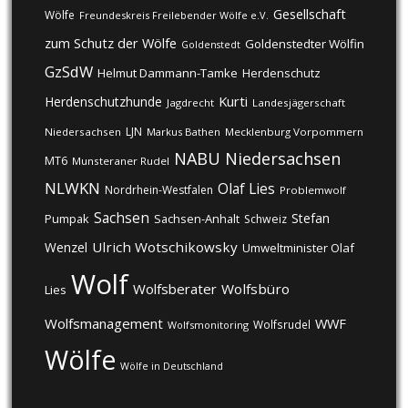
Gesellschaft
Wölfe
Freundeskreis Freilebender Wölfe e.V.
zum Schutz der Wölfe
Goldenstedter Wölfin
Goldenstedt
GzSdW
Helmut Dammann-Tamke
Herdenschutz
Kurti
Herdenschutzhunde
Jagdrecht
Landesjägerschaft
LJN
Niedersachsen
Markus Bathen
Mecklenburg Vorpommern
NABU
Niedersachsen
MT6
Munsteraner Rudel
NLWKN
Olaf Lies
Nordrhein-Westfalen
Problemwolf
Sachsen
Stefan
Pumpak
Sachsen-Anhalt
Schweiz
Ulrich Wotschikowsky
Wenzel
Umweltminister Olaf
Wolf
Wolfsberater
Wolfsbüro
Lies
Wolfsmanagement
WWF
Wolfsrudel
Wolfsmonitoring
Wölfe
Wölfe in Deutschland