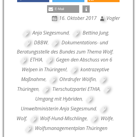
E-Mail
16. Oktober 2017
Vogler
Anja Siegesmund
,
Bettina Jung
,
DBBW
,
Dokumentations- und
Beratungsstelle des Bundes zum Thema Wolf
,
ETHIA
,
Gegen den Abschuss von 6
Welpen in Thüringen!
,
kontrazeptive
Maßnahme
,
Ohrdrufer Wölfin
,
Thüringen
,
Tierschutzpartei ETHIA
,
Umgang mit Hybriden
,
Umweltministerin Anja Siegesmund
,
Wolf
,
Wolf-Hund-Mischlinge
,
Wölfe
,
Wolfsmanagementplan Thüringen