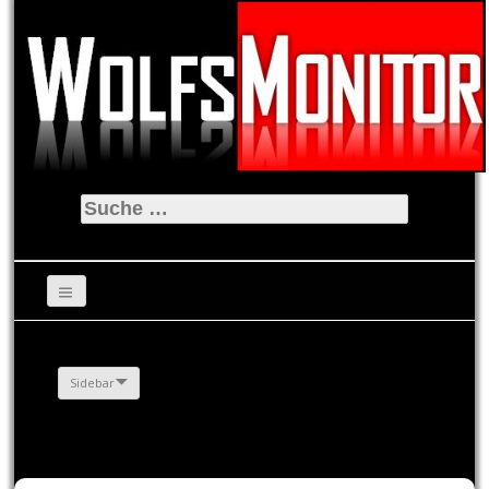
Suche
nach:
Sidebar