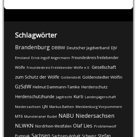
Schlagwörter
Brandenburg
DBBW
DJV
Deutscher Jagdverband
Freundeskreis freilebender
Emsland
Ernst-Ingolf Angermann
Gesellschaft
Wölfe
Freundeskreis Freilebender Wölfe e.V.
zum Schutz der Wölfe
Goldenstedter Wölfin
Goldenstedt
GzSdW
Helmut Dammann-Tamke
Herdenschutz
Kurti
Herdenschutzhunde
Jagdrecht
Landesjägerschaft
LJN
Niedersachsen
Markus Bathen
Mecklenburg Vorpommern
NABU
Niedersachsen
MT6
Munsteraner Rudel
NLWKN
Olaf Lies
Nordrhein-Westfalen
Problemwolf
Sachsen
Stefan
Pumpak
Sachsen-Anhalt
Schweiz