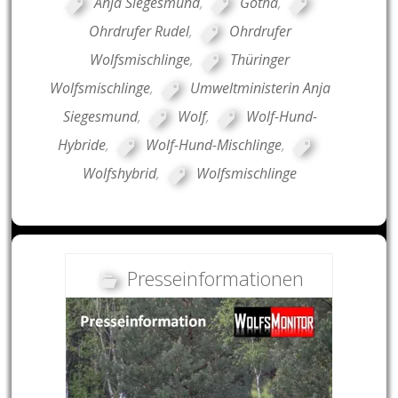
Anja Siegesmund
,
Gotha
,
Ohrdrufer Rudel
,
Ohrdrufer
Wolfsmischlinge
,
Thüringer
Wolfsmischlinge
,
Umweltministerin Anja
Siegesmund
,
Wolf
,
Wolf-Hund-
Hybride
,
Wolf-Hund-Mischlinge
,
Wolfshybrid
,
Wolfsmischlinge
Presseinformationen