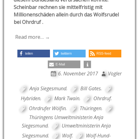
Scheinbar rechnen sie mittelfristig mit
Millionenschäden allein durch das Wolfsrudel
bei Ohrdruf .
Read more… →
teilen
twittern
RSS-feed
E-Mail
6. November 2017
Vogler
Anja Siegesmund
,
Bill Gates
,
Hybriden
,
Mark Twain
,
Ohrdruf
,
Ohrdrufer Wölfin
,
Thüringen
,
Thüringens Umweltministerin Anja
Siegesmund
,
Umweltministerin Anja
Siegesmund
,
Wolf
,
Wolf-Hund-