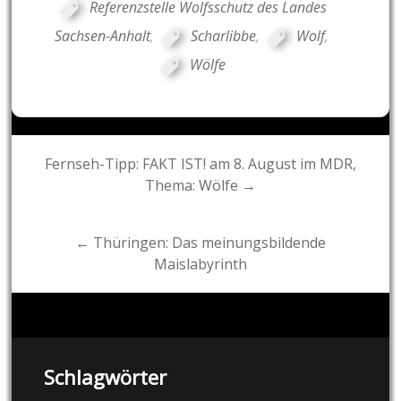
Referenzstelle Wolfsschutz des Landes
Sachsen-Anhalt
,
Scharlibbe
,
Wolf
,
Wölfe
Post
Fernseh-Tipp: FAKT IST! am 8. August im MDR,
Thema: Wölfe →
navigation
← Thüringen: Das meinungsbildende
Maislabyrinth
Schlagwörter