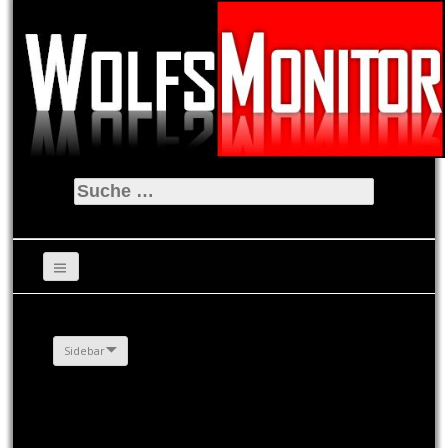
Suche
nach:
Sidebar