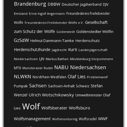
Brandenburg
DBBW
DJV
Deutscher Jagdverband
Freundeskreis freilebender
Emsland
Ernst-Ingolf Angermann
Gesellschaft
Wölfe
Freundeskreis Freilebender Wölfe e.V.
zum Schutz der Wölfe
Goldenstedter Wölfin
Goldenstedt
GzSdW
Helmut Dammann-Tamke
Herdenschutz
Kurti
Herdenschutzhunde
Jagdrecht
Landesjägerschaft
LJN
Niedersachsen
Markus Bathen
Mecklenburg Vorpommern
NABU
Niedersachsen
MT6
Munsteraner Rudel
NLWKN
Olaf Lies
Nordrhein-Westfalen
Problemwolf
Sachsen
Stefan
Pumpak
Sachsen-Anhalt
Schweiz
Ulrich Wotschikowsky
Wenzel
Umweltminister Olaf
Wolf
Wolfsberater
Wolfsbüro
Lies
Wolfsmanagement
WWF
Wolfsrudel
Wolfsmonitoring