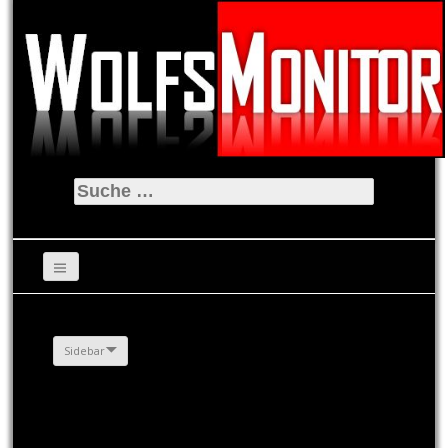
Suche
nach:
Sidebar