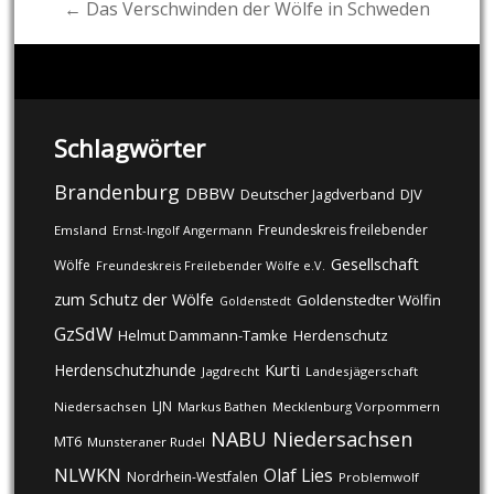
← Das Verschwinden der Wölfe in Schweden
Schlagwörter
Brandenburg
DBBW
DJV
Deutscher Jagdverband
Freundeskreis freilebender
Emsland
Ernst-Ingolf Angermann
Gesellschaft
Wölfe
Freundeskreis Freilebender Wölfe e.V.
zum Schutz der Wölfe
Goldenstedter Wölfin
Goldenstedt
GzSdW
Helmut Dammann-Tamke
Herdenschutz
Kurti
Herdenschutzhunde
Jagdrecht
Landesjägerschaft
LJN
Niedersachsen
Markus Bathen
Mecklenburg Vorpommern
NABU
Niedersachsen
MT6
Munsteraner Rudel
NLWKN
Olaf Lies
Nordrhein-Westfalen
Problemwolf