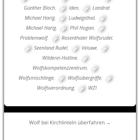
Günther Bloch
,
Iden
,
Landrat
Michael Harig
,
Ludwigsthal
,
Michael Harig
,
Phil Hogan
,
Problemwolf
,
Rosenthaler Wolfsrudel
,
Seenland Rudel
,
Veluwe
,
Wilderei-Hotline
,
Wolfskompetenzzentrum
,
Wolfsmischlinge
,
Wolfsübergriffe
,
Wolfsverordnung
,
WZI
Post
Wolf bei Kirchlinteln überfahren →
navigation