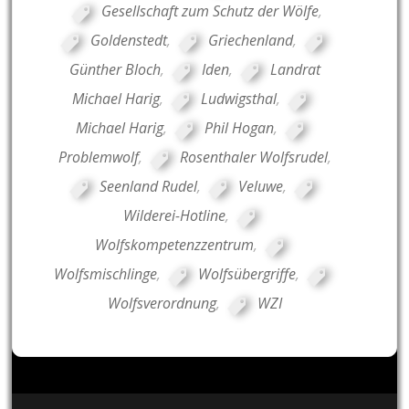
Gesellschaft zum Schutz der Wölfe
,
Goldenstedt
,
Griechenland
,
Günther Bloch
,
Iden
,
Landrat
Michael Harig
,
Ludwigsthal
,
Michael Harig
,
Phil Hogan
,
Problemwolf
,
Rosenthaler Wolfsrudel
,
Seenland Rudel
,
Veluwe
,
Wilderei-Hotline
,
Wolfskompetenzzentrum
,
Wolfsmischlinge
,
Wolfsübergriffe
,
Wolfsverordnung
,
WZI