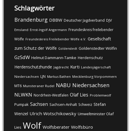
Schlagwörter
Brandenburg
DBBW
DJV
Deutscher Jagdverband
Freundeskreis freilebender
Emsland
Ernst-Ingolf Angermann
Gesellschaft
Wölfe
Freundeskreis Freilebender Wölfe e.V.
zum Schutz der Wölfe
Goldenstedter Wölfin
Goldenstedt
GzSdW
Helmut Dammann-Tamke
Herdenschutz
Kurti
Herdenschutzhunde
Jagdrecht
Landesjägerschaft
LJN
Niedersachsen
Markus Bathen
Mecklenburg Vorpommern
NABU
Niedersachsen
MT6
Munsteraner Rudel
NLWKN
Olaf Lies
Nordrhein-Westfalen
Problemwolf
Sachsen
Stefan
Pumpak
Sachsen-Anhalt
Schweiz
Ulrich Wotschikowsky
Wenzel
Umweltminister Olaf
Wolf
Wolfsberater
Wolfsbüro
Lies