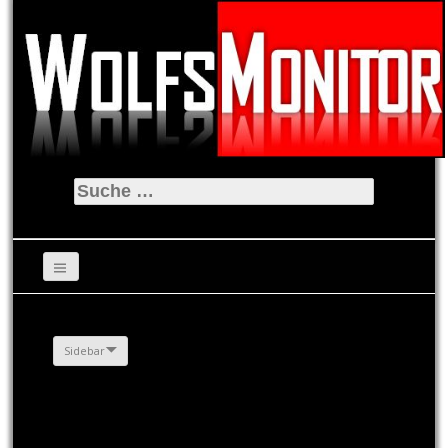
Suche
nach:
Sidebar