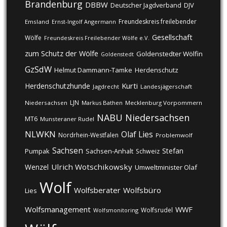
Brandenburg
DBBW
DJV
Deutscher Jagdverband
Freundeskreis freilebender
Emsland
Ernst-Ingolf Angermann
Gesellschaft
Wölfe
Freundeskreis Freilebender Wölfe e.V.
zum Schutz der Wölfe
Goldenstedter Wölfin
Goldenstedt
GzSdW
Helmut Dammann-Tamke
Herdenschutz
Kurti
Herdenschutzhunde
Jagdrecht
Landesjägerschaft
LJN
Niedersachsen
Markus Bathen
Mecklenburg Vorpommern
NABU
Niedersachsen
MT6
Munsteraner Rudel
NLWKN
Olaf Lies
Nordrhein-Westfalen
Problemwolf
Sachsen
Stefan
Pumpak
Sachsen-Anhalt
Schweiz
Ulrich Wotschikowsky
Wenzel
Umweltminister Olaf
Wolf
Wolfsberater
Wolfsbüro
Lies
Wolfsmanagement
WWF
Wolfsrudel
Wolfsmonitoring