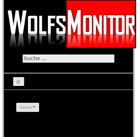
Suche
nach:
Sidebar