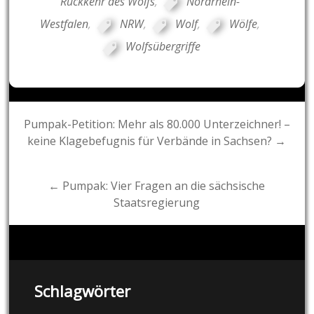
Rückkehr des Wolfs
,
Nordrhein-
Westfalen
,
NRW
,
Wolf
,
Wölfe
,
Wolfsübergriffe
Post
Pumpak-Petition: Mehr als 80.000 Unterzeichner! –
keine Klagebefugnis für Verbände in Sachsen? →
navigation
← Pumpak: Vier Fragen an die sächsische
Staatsregierung
Schlagwörter