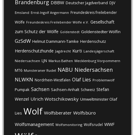
Brandenburg
DBBW
DJV
Deutscher Jagdverband
Freundeskreis freilebender
Emsland
Ernst-Ingolf Angermann
Gesellschaft
Wölfe
Freundeskreis Freilebender Wölfe e.V.
zum Schutz der Wölfe
Goldenstedter Wölfin
Goldenstedt
GzSdW
Helmut Dammann-Tamke
Herdenschutz
Kurti
Herdenschutzhunde
Jagdrecht
Landesjägerschaft
LJN
Niedersachsen
Markus Bathen
Mecklenburg Vorpommern
NABU
Niedersachsen
MT6
Munsteraner Rudel
NLWKN
Olaf Lies
Nordrhein-Westfalen
Problemwolf
Sachsen
Stefan
Pumpak
Sachsen-Anhalt
Schweiz
Ulrich Wotschikowsky
Wenzel
Umweltminister Olaf
Wolf
Wolfsberater
Wolfsbüro
Lies
Wolfsmanagement
WWF
Wolfsrudel
Wolfsmonitoring