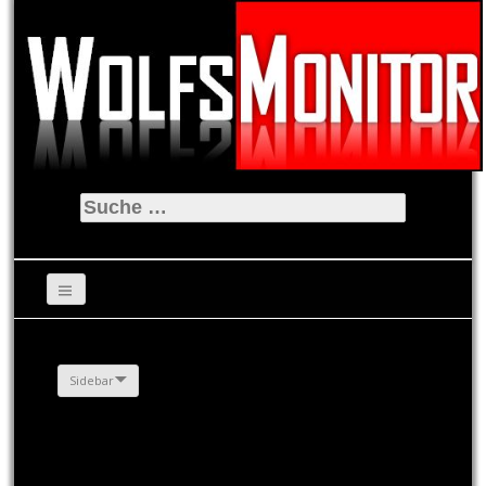
Suche
nach:
Sidebar