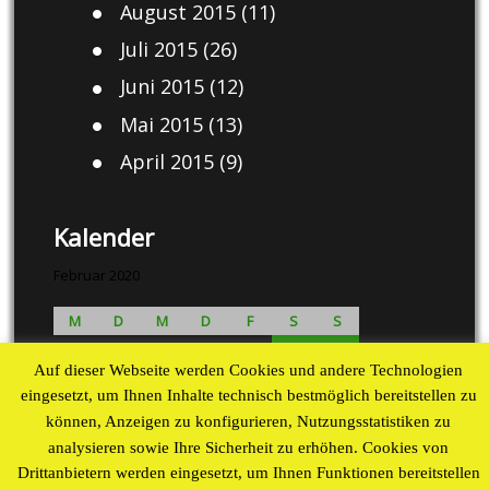
August 2015
(11)
Juli 2015
(26)
Juni 2015
(12)
Mai 2015
(13)
April 2015
(9)
Kalender
Februar 2020
M
D
M
D
F
S
S
1
2
Auf dieser Webseite werden Cookies und andere Technologien
3
4
5
6
7
8
9
eingesetzt, um Ihnen Inhalte technisch bestmöglich bereitstellen zu
10
11
12
13
14
15
16
können, Anzeigen zu konfigurieren, Nutzungsstatistiken zu
17
18
19
20
21
22
23
analysieren sowie Ihre Sicherheit zu erhöhen. Cookies von
24
25
26
27
28
29
Drittanbietern werden eingesetzt, um Ihnen Funktionen bereitstellen