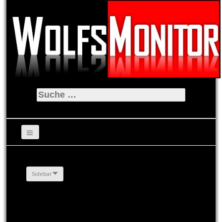
Suche
nach:
Sidebar