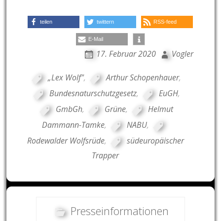
teilen
twittern
RSS-feed
E-Mail
17. Februar 2020
Vogler
„Lex Wolf"
,
Arthur Schopenhauer
,
Bundesnaturschutzgesetz
,
EuGH
,
GmbGh
,
Grüne
,
Helmut
Dammann-Tamke
,
NABU
,
Rodewalder Wolfsrüde
,
südeuropäischer
Trapper
Presseinformationen