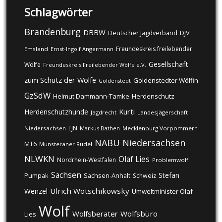
Schlagwörter
Brandenburg
DBBW
DJV
Deutscher Jagdverband
Freundeskreis freilebender
Emsland
Ernst-Ingolf Angermann
Gesellschaft
Wölfe
Freundeskreis Freilebender Wölfe e.V.
zum Schutz der Wölfe
Goldenstedter Wölfin
Goldenstedt
GzSdW
Helmut Dammann-Tamke
Herdenschutz
Kurti
Herdenschutzhunde
Jagdrecht
Landesjägerschaft
LJN
Niedersachsen
Markus Bathen
Mecklenburg Vorpommern
NABU
Niedersachsen
MT6
Munsteraner Rudel
NLWKN
Olaf Lies
Nordrhein-Westfalen
Problemwolf
Sachsen
Stefan
Pumpak
Sachsen-Anhalt
Schweiz
Ulrich Wotschikowsky
Wenzel
Umweltminister Olaf
Wolf
Wolfsberater
Wolfsbüro
Lies