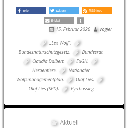
teilen
twittern
RSS-feed
E-Mail
15. Februar 2020
Vogler
„Lex Wolf"
,
Bundesnaturschutzgesetz
,
Bundesrat
,
Claudia Dalbert
,
EuGH
,
Herdentiere
,
Nationaler
Wolfsmanagementplan
,
Olaf Lies
,
Olaf Lies (SPD)
,
Pyrrhussieg
Aktuell