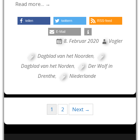
Read more… →
teilen
twittern
RSS-feed
E-Mail
8. Februar 2020
Vogler
Dagblad van het Noorden
,
Dagblad van het Norden
,
Der Wolf in
Drenthe
,
Niederlande
Posts
1
2
Next →
navigation