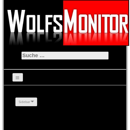
Suche
nach:
Sidebar