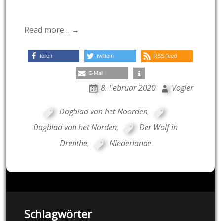
Read more… →
teilen
twittern
RSS-feed
E-Mail
8. Februar 2020
Vogler
Dagblad van het Noorden
,
Dagblad van het Norden
,
Der Wolf in
Drenthe
,
Niederlande
Schlagwörter