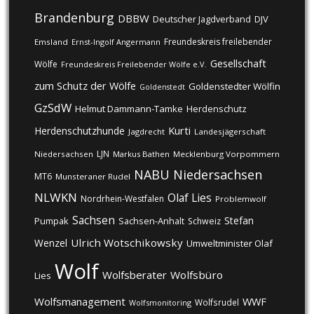
Brandenburg
DBBW
DJV
Deutscher Jagdverband
Freundeskreis freilebender
Emsland
Ernst-Ingolf Angermann
Gesellschaft
Wölfe
Freundeskreis Freilebender Wölfe e.V.
zum Schutz der Wölfe
Goldenstedter Wölfin
Goldenstedt
GzSdW
Helmut Dammann-Tamke
Herdenschutz
Kurti
Herdenschutzhunde
Jagdrecht
Landesjägerschaft
LJN
Niedersachsen
Markus Bathen
Mecklenburg Vorpommern
NABU
Niedersachsen
MT6
Munsteraner Rudel
NLWKN
Olaf Lies
Nordrhein-Westfalen
Problemwolf
Sachsen
Stefan
Pumpak
Sachsen-Anhalt
Schweiz
Ulrich Wotschikowsky
Wenzel
Umweltminister Olaf
Wolf
Wolfsberater
Wolfsbüro
Lies
Wolfsmanagement
WWF
Wolfsrudel
Wolfsmonitoring