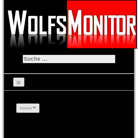
Suche
nach:
Sidebar