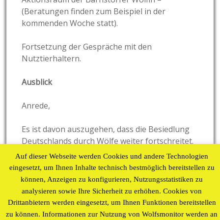
(Beratungen finden zum Beispiel in der
kommenden Woche statt).
Fortsetzung der Gespräche mit den
Nutztierhaltern.
Ausblick
Anrede,
Es ist davon auszugehen, dass die Besiedlung
Deutschlands durch Wölfe weiter fortschreitet.
Wie schnell das geht, vermag ich nicht zu
Auf dieser Webseite werden Cookies und andere Technologien
beurteilen.
eingesetzt, um Ihnen Inhalte technisch bestmöglich bereitstellen zu
können, Anzeigen zu konfigurieren, Nutzungsstatistiken zu
Die Tendenzen deuten darauf hin, dass künftig
analysieren sowie Ihre Sicherheit zu erhöhen. Cookies von
alle geeigneten Territorien wieder von Wölfen
Drittanbietern werden eingesetzt, um Ihnen Funktionen bereitstellen
besiedelt sein werden. Die hohen
zu können. Informationen zur Nutzung von Wolfsmonitor werden an