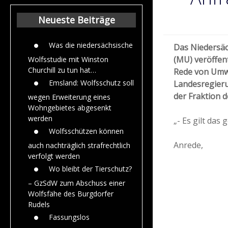
Beiträge aus de
Jahr 2015
Neueste Beiträge
Was die niedersächsische
Das Niedersä
(MU) veröffent
Wolfsstudie mit Winston
Churchill zu tun hat…
Rede von Umwe
Emsland: Wolfsschutz soll
Landesregier
der Fraktion 
wegen Erweiterung eines
Wohngebietes abgesenkt
werden
„- Es gilt das
Wolfsschützen können
Anrede,
auch nachträglich strafrechtlich
verfolgt werden
Wo bleibt der Tierschutz?
– GzSdW zum Abschuss einer
Wolfsfähe des Burgdorfer
Rudels
Fassungslos