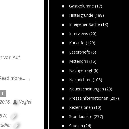
n
Gefährlic
Wolf faszi
Gastkolumne
(17)
Wolfs ge
dem Men
Hintergründe
(188)
Jim Bran
In eigener Sache
(18)
Warum W
Mensche
Interviews
(20)
gelegentl
Kurzinfo
(129)
Dr. Frank
Die Jagd,
Leserbriefe
(6)
und die J
h vor. Auf
Mittendrin
(15)
Nachgefragt
(6)
Read more… →
Nachrichten
(108)
Neuerscheinungen
(28)
Presseinformationen
(207)
 2016
Vogler
Rezensionen
(10)
BW
,
Standpunkte
(277)
tudie
,
Studien
(24)