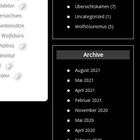
ädator
,
Übersichtskarten
(7)
dersachsen
,
Uncategorized
(1)
ntansätze
,
Wolfstourismus
(5)
s Wolfsbüro
,
hältnis
,
Archive
nstitut
l
,
August 2021
ater
,
Mai 2021
April 2021
Februar 2021
November 2020
Mai 2020
April 2020