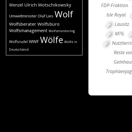
Ulrich Wotschikowsky
FDP-Fraktion
,
Wenzel
Wolf
Isle Royal
,
Umweltminister Olaf Lies
Lausitz
,
Wolfsberater
Wolfsbüro
Wolfsmanagement
Wolfsmonitoring
MT6
,
Wölfe
WWF
Wolfsrudel
Nutztierri
Wölfe in
Deutschland
Reste vo
Gelnhau
Trophäenjag