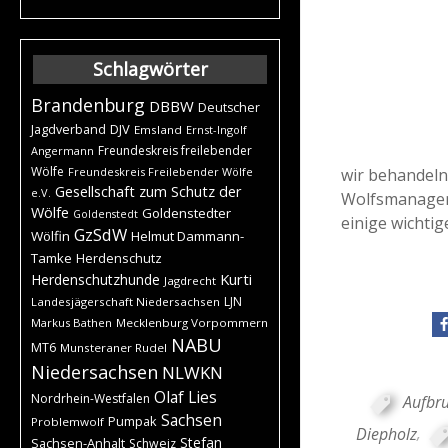
Schlagwörter
Brandenburg
DBBW
Deutscher
DJV
Jagdverband
Emsland
Ernst-Ingolf
Freundeskreis freilebender
Angermann
Wölfe
wir behandeln
Freundeskreis Freilebender Wölfe
Gesellschaft zum Schutz der
e.V.
Wolfsmanagemen
Wölfe
Goldenstedter
Goldenstedt
einige wichtig
GzSdW
Wölfin
Helmut Dammann-
Tamke
Herdenschutz
Kurti
Herdenschutzhunde
Jagdrecht
LJN
Landesjägerschaft Niedersachsen
Markus Bathen
Mecklenburg Vorpommern
NABU
MT6
Munsteraner Rudel
Niedersachsen
NLWKN
Olaf Lies
Nordrhein-Westfalen
Aufbru
Sachsen
Pumpak
Problemwolf
Diepholz
,
Stefan
Sachsen-Anhalt
Schweiz