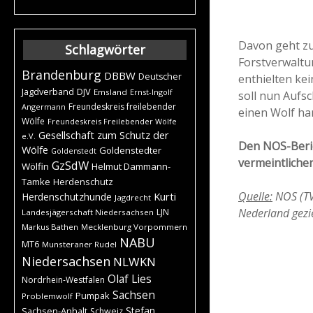
Davon geht zu
Schlagwörter
Forstverwaltu
Brandenburg
DBBW
Deutscher
enthielten kei
DJV
Jagdverband
Emsland
Ernst-Ingolf
soll nun Aufsc
Freundeskreis freilebender
Angermann
einen Wolf han
Wölfe
Freundeskreis Freilebender Wölfe
Gesellschaft zum Schutz der
e.V.
Den NOS-Beric
Wölfe
Goldenstedter
Goldenstedt
vermeintliche
GzSdW
Wölfin
Helmut Dammann-
Tamke
Herdenschutz
Quelle:
NOS (TV-
Kurti
Herdenschutzhunde
Jagdrecht
Nederland gezi
LJN
Landesjägerschaft Niedersachsen
Markus Bathen
Mecklenburg Vorpommern
NABU
MT6
Munsteraner Rudel
Niedersachsen
NLWKN
Olaf Lies
Nordrhein-Westfalen
Sachsen
Pumpak
Problemwolf
Stefan
Sachsen-Anhalt
Schweiz