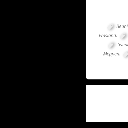
Beuni
Emsland
,
Twen
Meppen
,
Post
navigati