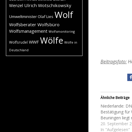
Ulrich Wotschikowsky
Wenzel
Wolf
Umweltminister Olaf Lies
Wolfsberater
Wolfsbüro
Wolfsmanagement
Wolfsmonitoring
Wölfe
WWF
Wolfsrudel
Wölfe in
Deutschland
Beitragsfoto:
He
Ähnliche Beiträge
Niederlande: DN
Bestätigung für 
Beuningen liegt 
20. September 
In "Aufgelesen"