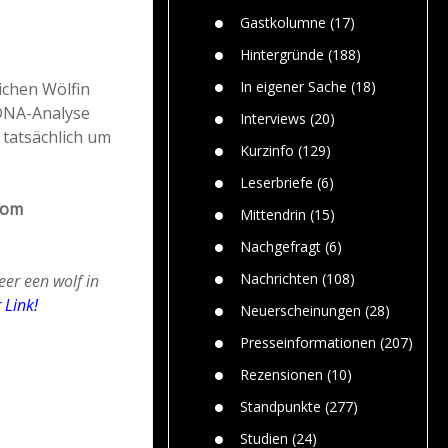
Paolo Mol
n
Gefährlic
Wolf fasz
Gastkolumne
(17)
Wolfs ge
dem Men
Hintergründe
(188)
Jim Bran
In eigener Sache
(18)
ichen Wölfin
Warum W
DNA-Analyse
Mensche
Interviews
(20)
gelegentl
 tatsächlich um
Kurzinfo
(129)
Dr. Frank
Die Jagd,
Leserbriefe
(6)
und die J
vom
Mittendrin
(15)
Nachgefragt
(6)
Nachrichten
(108)
er een wolf in
 Link!
Neuerscheinungen
(28)
Presseinformationen
(207)
Rezensionen
(10)
Standpunkte
(277)
Studien
(24)