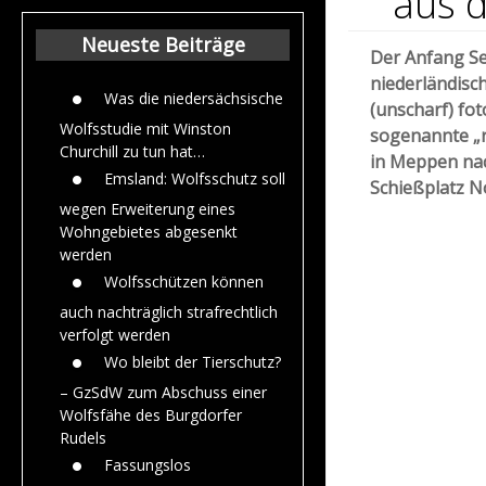
aus 
Beiträge aus dem
Jahr 2015
Neueste Beiträge
Der Anfang Se
niederländisc
Was die niedersächsische
(unscharf) fot
Wolfsstudie mit Winston
sogenannte „r
Churchill zu tun hat…
in Meppen nac
Emsland: Wolfsschutz soll
Schießplatz 
wegen Erweiterung eines
Wohngebietes abgesenkt
werden
Wolfsschützen können
auch nachträglich strafrechtlich
verfolgt werden
Wo bleibt der Tierschutz?
– GzSdW zum Abschuss einer
Wolfsfähe des Burgdorfer
Rudels
Fassungslos