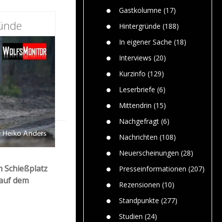
n
Gefährlic
Wolf faszi
Gastkolumne
(17)
Wolfs ge
ründe
dem Men
Hintergründe
(188)
Jim Bran
In eigener Sache
(18)
Warum W
Mensche
Interviews
(20)
gelegentl
Kurzinfo
(129)
Dr. Frank
Die Jagd,
Leserbriefe
(6)
und die J
Mittendrin
(15)
Nachgefragt
(6)
Nachrichten
(108)
Neuerscheinungen
(28)
m Schießplatz
Presseinformationen
(207)
 auf dem
Rezensionen
(10)
Standpunkte
(277)
Studien
(24)