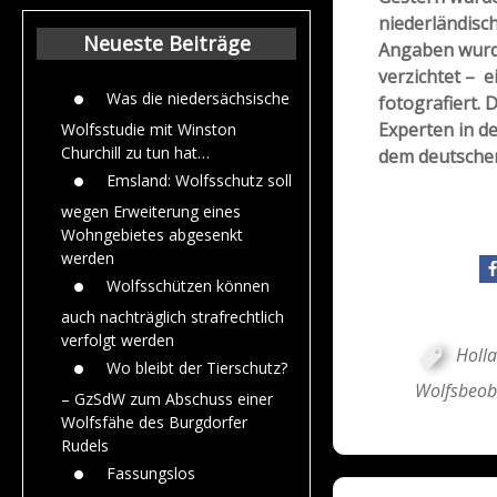
Beiträge aus de
niederländisc
Jahr 2015
Neueste Beiträge
Angaben wurd
verzichtet – 
Was die niedersächsische
fotografiert. 
Experten in d
Wolfsstudie mit Winston
Churchill zu tun hat…
dem deutschen
Emsland: Wolfsschutz soll
wegen Erweiterung eines
Wohngebietes abgesenkt
werden
Wolfsschützen können
auch nachträglich strafrechtlich
verfolgt werden
Holl
Wo bleibt der Tierschutz?
Wolfsbeob
– GzSdW zum Abschuss einer
Wolfsfähe des Burgdorfer
Rudels
Fassungslos