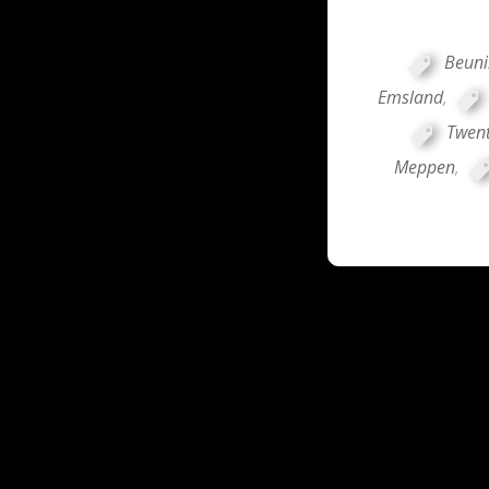
Beuni
Emsland
,
Twen
Meppen
,