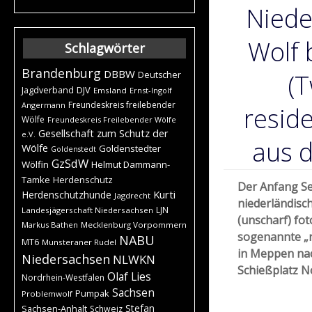
Niede
Wolf 
Schlagwörter
Brandenburg
DBBW
(T
Deutscher
DJV
Jagdverband
Emsland
Ernst-Ingolf
Freundeskreis freilebender
Angermann
resid
Wölfe
Freundeskreis Freilebender Wölfe
Gesellschaft zum Schutz der
e.V.
aus 
Wölfe
Goldenstedter
Goldenstedt
GzSdW
Wölfin
Helmut Dammann-
Tamke
Herdenschutz
Der Anfang Se
Kurti
Herdenschutzhunde
Jagdrecht
niederländisc
LJN
Landesjägerschaft Niedersachsen
(unscharf) fot
Markus Bathen
Mecklenburg Vorpommern
sogenannte „r
NABU
MT6
Munsteraner Rudel
in Meppen nac
Niedersachsen
NLWKN
Schießplatz 
Olaf Lies
Nordrhein-Westfalen
Sachsen
Pumpak
Problemwolf
Stefan
Sachsen-Anhalt
Schweiz