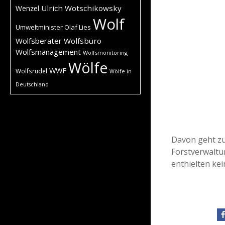
Ulrich Wotschikowsky
Wenzel
Wolf
Umweltminister Olaf Lies
Wolfsberater
Wolfsbüro
Wolfsmanagement
Wolfsmonitoring
Wölfe
WWF
Wolfsrudel
Wölfe in
Deutschland
Davon geht zu
Forstverwaltu
enthielten kei