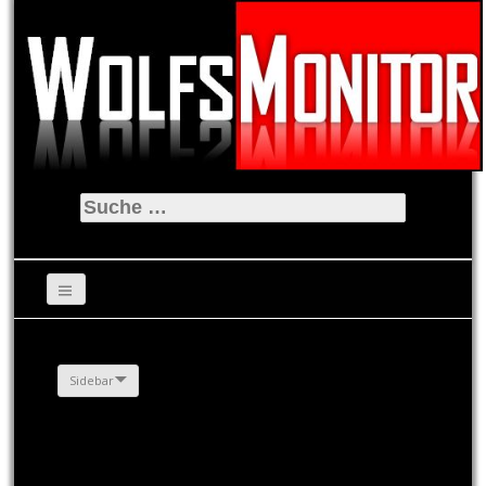
Suche
nach:
Sidebar