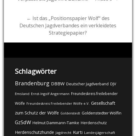
navigation
← Ist das „Positionspapier Wolf“ des
Deutschen Jagdverbandes ein verkleidetes
Strategiepapier?
Schlagwörter
Brandenburg
DBBW
DJV
Deutscher Jagdverband
Freundeskreis freilebender
Emsland
Ernst-Ingolf Angermann
Gesellschaft
Wölfe
Freundeskreis Freilebender Wölfe e.V.
zum Schutz der Wölfe
Goldenstedter Wölfin
Goldenstedt
GzSdW
Helmut Dammann-Tamke
Herdenschutz
Kurti
Herdenschutzhunde
Jagdrecht
Landesjägerschaft