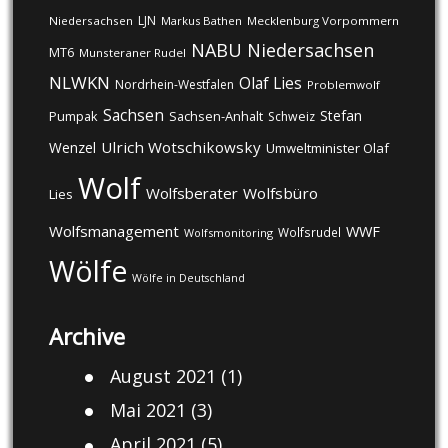
LJN
Niedersachsen
Markus Bathen
Mecklenburg Vorpommern
NABU
Niedersachsen
MT6
Munsteraner Rudel
NLWKN
Olaf Lies
Nordrhein-Westfalen
Problemwolf
Sachsen
Stefan
Pumpak
Sachsen-Anhalt
Schweiz
Ulrich Wotschikowsky
Wenzel
Umweltminister Olaf
Wolf
Wolfsberater
Wolfsbüro
Lies
Wolfsmanagement
WWF
Wolfsrudel
Wolfsmonitoring
Wölfe
Wölfe in Deutschland
Archive
August 2021
(1)
Mai 2021
(3)
April 2021
(5)