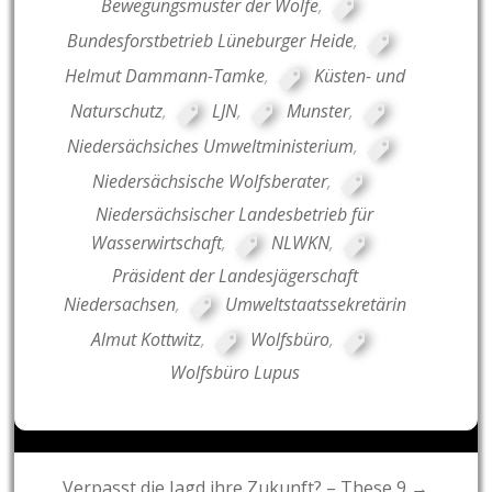
Bewegungsmuster der Wölfe
,
Bundesforstbetrieb Lüneburger Heide
,
Helmut Dammann-Tamke
,
Küsten- und
Naturschutz
,
LJN
,
Munster
,
Niedersächsiches Umweltministerium
,
Niedersächsische Wolfsberater
,
Niedersächsischer Landesbetrieb für
Wasserwirtschaft
,
NLWKN
,
Präsident der Landesjägerschaft
Niedersachsen
,
Umweltstaatssekretärin
Almut Kottwitz
,
Wolfsbüro
,
Wolfsbüro Lupus
Post
Verpasst die Jagd ihre Zukunft? – These 9 →