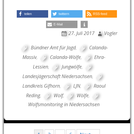
teilen
twittern
RSS-feed
E-Mail
27. Juli 2017
Vogler
Bündner Amt für Jagd
,
Calanda-
Massiv
,
Calanda-Wölfe
,
Ehra-
Lessien
,
Jungwölfe
,
Landesjägerschaft Niedersachsen
,
Landkreis Gifhorn
,
LJN
,
Raoul
Reding
,
Wolf
,
Wölfe
,
Wolfsmonitoring in Niedersachsen
Posts