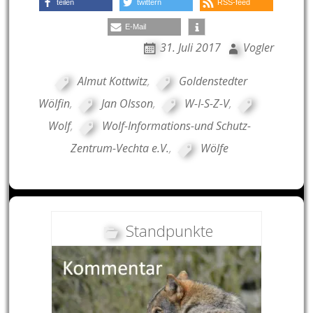
teilen
twittern
RSS-feed
E-Mail
31. Juli 2017
Vogler
Almut Kottwitz
,
Goldenstedter
Wölfin
,
Jan Olsson
,
W-I-S-Z-V
,
Wolf
,
Wolf-Informations-und Schutz-
Zentrum-Vechta e.V.
,
Wölfe
Standpunkte