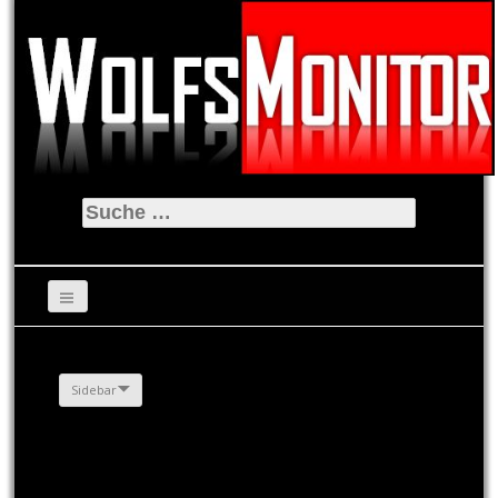
Suche
nach:
Sidebar