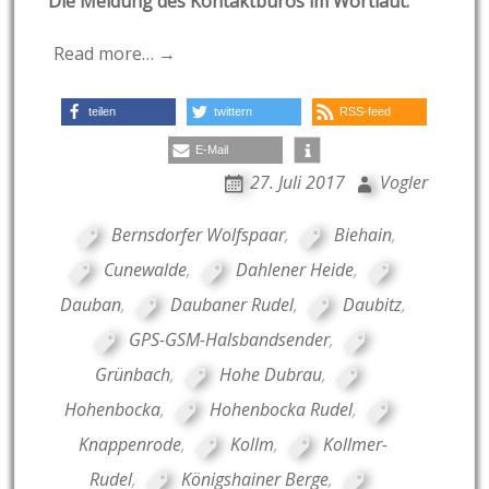
Die Meldung des Kontaktbüros im Wortlaut:
Read more… →
teilen
twittern
RSS-feed
E-Mail
27. Juli 2017
Vogler
Bernsdorfer Wolfspaar
,
Biehain
,
Cunewalde
,
Dahlener Heide
,
Dauban
,
Daubaner Rudel
,
Daubitz
,
GPS-GSM-Halsbandsender
,
Grünbach
,
Hohe Dubrau
,
Hohenbocka
,
Hohenbocka Rudel
,
Knappenrode
,
Kollm
,
Kollmer-
Rudel
,
Königshainer Berge
,