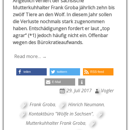
Angeblich verliert der sächsische
Mutterkuhhalter Frank Groba jährlich zehn bis
zwölf Tiere an den Wolf. In diesem Jahr sollen
die Verluste nochmals stark zugenommen
haben. Entschädigungen fordert er laut „top
agrar“ (*1) jedoch häufig nicht ein. Offenbar
wegen des Bürokratieaufwands.
Read more… →
teilen
twittern
RSS-feed
E-Mail
29. Juli 2017
Vogler
Frank Groba
,
Hinrich Neumann
,
Kontaktbüro "Wölfe in Sachsen"
,
Mutterkuhhalter Frank Groba
,