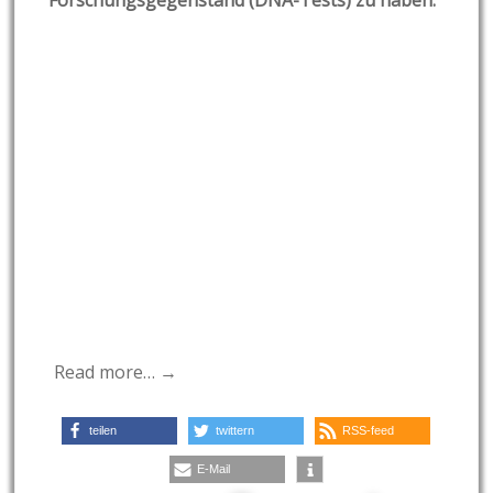
Forschungsgegenstand (DNA-Tests) zu haben.
Read more… →
teilen
twittern
RSS-feed
E-Mail