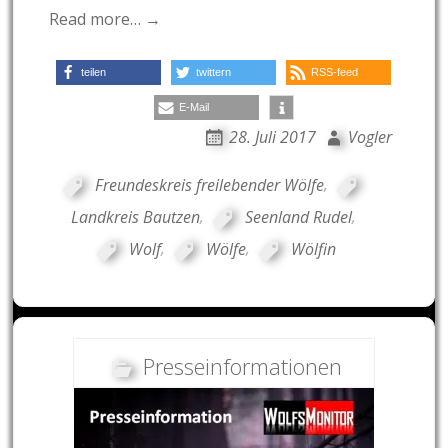
Read more… →
teilen
twittern
RSS-feed
E-Mail
28. Juli 2017
Vogler
Freundeskreis freilebender Wölfe
,
Landkreis Bautzen
,
Seenland Rudel
,
Wolf
,
Wölfe
,
Wölfin
Presseinformationen