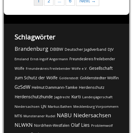
1
2
…
6
Next →
navigation
Schlagwörter
Brandenburg
DBBW
DJV
Deutscher Jagdverband
Freundeskreis freilebender
Emsland
Ernst-Ingolf Angermann
Gesellschaft
Wölfe
Freundeskreis Freilebender Wölfe e.V.
zum Schutz der Wölfe
Goldenstedter Wölfin
Goldenstedt
GzSdW
Helmut Dammann-Tamke
Herdenschutz
Kurti
Herdenschutzhunde
Jagdrecht
Landesjägerschaft
LJN
Niedersachsen
Markus Bathen
Mecklenburg Vorpommern
NABU
Niedersachsen
MT6
Munsteraner Rudel
NLWKN
Olaf Lies
Nordrhein-Westfalen
Problemwolf