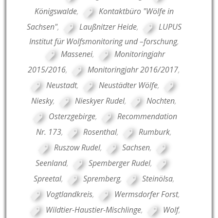
Königswalde
,
Kontaktbüro "Wölfe in
Sachsen"
,
Laußnitzer Heide
,
LUPUS
Institut für Wolfsmonitoring und –forschung
,
Massenei
,
Monitoringjahr
2015/2016
,
Monitoringjahr 2016/2017
,
Neustadt
,
Neustädter Wölfe
,
Niesky
,
Nieskyer Rudel
,
Nochten
,
Osterzgebirge
,
Recommendation
Nr. 173
,
Rosenthal
,
Rumburk
,
Ruszow Rudel
,
Sachsen
,
Seenland
,
Spemberger Rudel
,
Spreetal
,
Spremberg
,
Steinölsa
,
Vogtlandkreis
,
Wermsdorfer Forst
,
Wildtier-Haustier-Mischlinge
,
Wolf
,