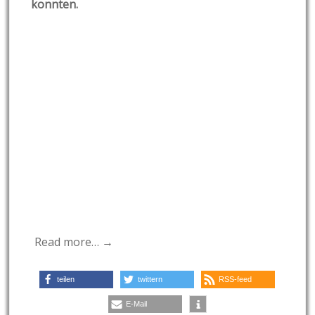
konnten.
Read more… →
teilen
twittern
RSS-feed
E-Mail