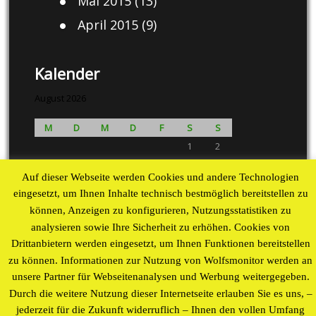
Mai 2015
(13)
April 2015
(9)
Kalender
August 2026
M
D
M
D
F
S
S
1
2
3
4
5
6
7
8
9
Auf dieser Webseite werden Cookies und andere Technologien
10
11
12
13
14
15
16
eingesetzt, um Ihnen Inhalte technisch bestmöglich bereitstellen zu
17
18
19
20
21
22
23
können, Anzeigen zu konfigurieren, Nutzungsstatistiken zu
24
25
26
27
28
29
30
analysieren sowie Ihre Sicherheit zu erhöhen. Cookies von
31
Drittanbietern werden eingesetzt, um Ihnen Funktionen bereitstellen
« Aug
zu können. Informationen zur Nutzung von Wolfsmonitor werden an
unsere Partner für Webseitenanalysen und Werbung weitergegeben.
Proudly powered by WordPress
theme by
WP Blogs
Durch die weitere Nutzung dieser Internetseite erlauben Sie es uns, –
jederzeit für die Zukunft widerruflich – Ihnen den vollen Umfang