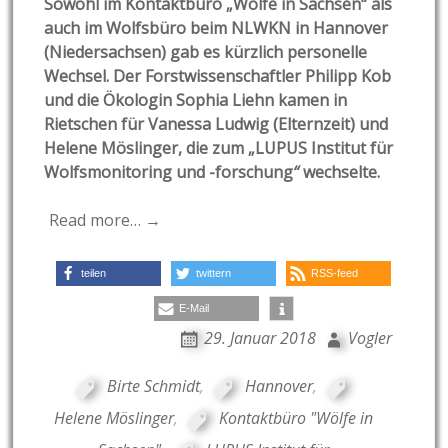
Sowohl im Kontaktbüro „Wölfe in Sachsen“ als
auch im Wolfsbüro beim NLWKN in Hannover
(Niedersachsen) gab es kürzlich personelle
Wechsel. Der Forstwissenschaftler Philipp Kob
und die Ökologin Sophia Liehn kamen in
Rietschen für Vanessa Ludwig (Elternzeit) und
Helene Möslinger, die zum „
LUPUS Institut für
Wolfsmonitoring und -forschung
“
wechselte.
Read more… →
teilen
twittern
RSS-feed
E-Mail
29. Januar 2018
Vogler
Birte Schmidt
,
Hannover
,
Helene Möslinger
,
Kontaktbüro "Wölfe in