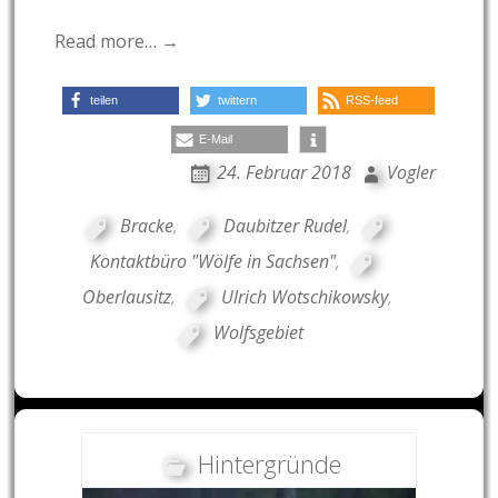
Read more… →
teilen
twittern
RSS-feed
E-Mail
24. Februar 2018
Vogler
Bracke
,
Daubitzer Rudel
,
Kontaktbüro "Wölfe in Sachsen"
,
Oberlausitz
,
Ulrich Wotschikowsky
,
Wolfsgebiet
Hintergründe