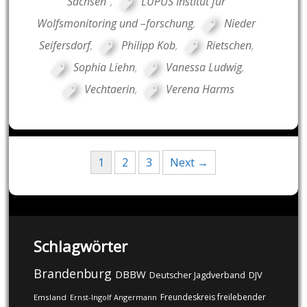
Sachsen"
,
LUPUS Institut für
Wolfsmonitoring und –forschung
,
Nieder
Seifersdorf
,
Philipp Kob
,
Rietschen
,
Sophia Liehn
,
Vanessa Ludwig
,
Vechtaerin
,
Verena Harms
Posts
1
2
3
Next →
navigation
Schlagwörter
Brandenburg
DBBW
DJV
Deutscher Jagdverband
Freundeskreis freilebender
Emsland
Ernst-Ingolf Angermann