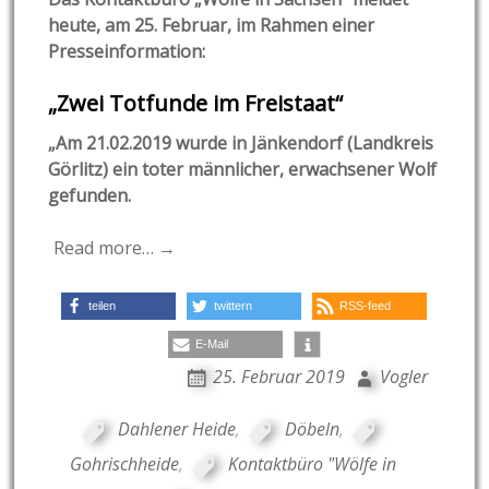
heute, am 25. Februar, im Rahmen einer
Presseinformation:
„Zwei Totfunde im Freistaat“
„Am 21.02.2019 wurde in Jänkendorf (Landkreis
Görlitz) ein toter männlicher, erwachsener Wolf
gefunden.
Read more… →
teilen
twittern
RSS-feed
E-Mail
25. Februar 2019
Vogler
Dahlener Heide
,
Döbeln
,
Gohrischheide
,
Kontaktbüro "Wölfe in