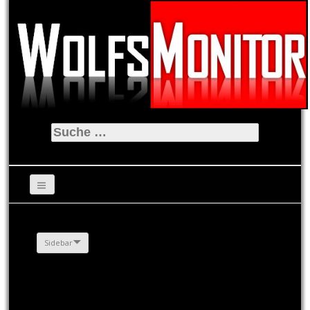
Suche
nach:
Sidebar