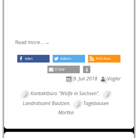
Read more… →
teilen
twittern
RSS-feed
E-Mail
9. Juli 2018
Vogler
Kontaktbüro "Wölfe in Sachsen"
,
Landratsamt Bautzen
,
Tagebausee
Mortka