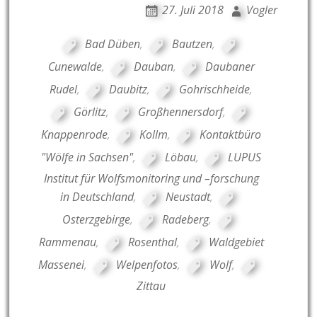
27. Juli 2018
Vogler
Bad Düben
,
Bautzen
,
Cunewalde
,
Dauban
,
Daubaner
Rudel
,
Daubitz
,
Gohrischheide
,
Görlitz
,
Großhennersdorf
,
Knappenrode
,
Kollm
,
Kontaktbüro
"Wölfe in Sachsen"
,
Löbau
,
LUPUS
Institut für Wolfsmonitoring und –forschung
in Deutschland
,
Neustadt
,
Osterzgebirge
,
Radeberg
,
Rammenau
,
Rosenthal
,
Waldgebiet
Massenei
,
Welpenfotos
,
Wolf
,
Zittau