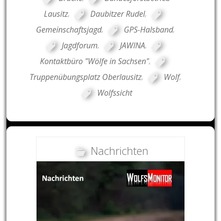
Lausitz
,
Daubitzer Rudel
,
Gemeinschaftsjagd
,
GPS-Halsband
,
Jagdforum
,
JAWINA
,
Kontaktbüro "Wölfe in Sachsen"
,
Truppenübungsplatz Oberlausitz
,
Wolf
,
Wolfssicht
Nachrichten