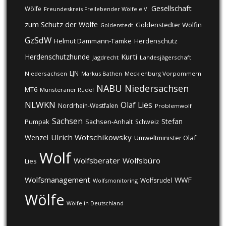
Gesellschaft
Wölfe
Freundeskreis Freilebender Wölfe e.V.
zum Schutz der Wölfe
Goldenstedter Wölfin
Goldenstedt
GzSdW
Helmut Dammann-Tamke
Herdenschutz
Kurti
Herdenschutzhunde
Jagdrecht
Landesjägerschaft
LJN
Niedersachsen
Markus Bathen
Mecklenburg Vorpommern
NABU
Niedersachsen
MT6
Munsteraner Rudel
NLWKN
Olaf Lies
Nordrhein-Westfalen
Problemwolf
Sachsen
Stefan
Pumpak
Sachsen-Anhalt
Schweiz
Ulrich Wotschikowsky
Wenzel
Umweltminister Olaf
Wolf
Wolfsberater
Wolfsbüro
Lies
Wolfsmanagement
WWF
Wolfsrudel
Wolfsmonitoring
Wölfe
Wölfe in Deutschland