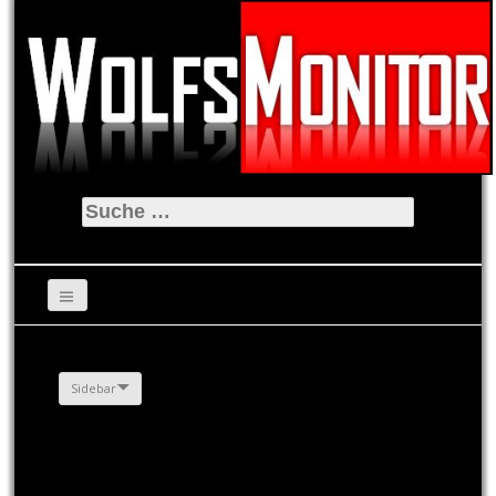
Suche
nach:
Sidebar