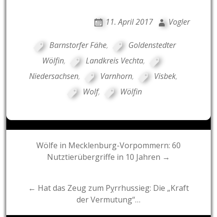
11. April 2017
Vogler
Barnstorfer Fähe
,
Goldenstedter
Wölfin
,
Landkreis Vechta
,
Niedersachsen
,
Varnhorn
,
Visbek
,
Wolf
,
Wölfin
Post
Wölfe in Mecklenburg-Vorpommern: 60
Nutztierübergriffe in 10 Jahren →
navigation
← Hat das Zeug zum Pỵrrhussieg: Die „Kraft
der Vermutung“…