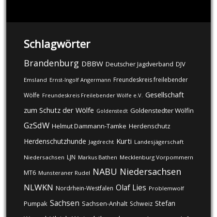
Schlagwörter
Brandenburg
DBBW
DJV
Deutscher Jagdverband
Freundeskreis freilebender
Emsland
Ernst-Ingolf Angermann
Gesellschaft
Wölfe
Freundeskreis Freilebender Wölfe e.V.
zum Schutz der Wölfe
Goldenstedter Wölfin
Goldenstedt
GzSdW
Helmut Dammann-Tamke
Herdenschutz
Kurti
Herdenschutzhunde
Jagdrecht
Landesjägerschaft
LJN
Niedersachsen
Markus Bathen
Mecklenburg Vorpommern
NABU
Niedersachsen
MT6
Munsteraner Rudel
NLWKN
Olaf Lies
Nordrhein-Westfalen
Problemwolf
Sachsen
Stefan
Pumpak
Sachsen-Anhalt
Schweiz