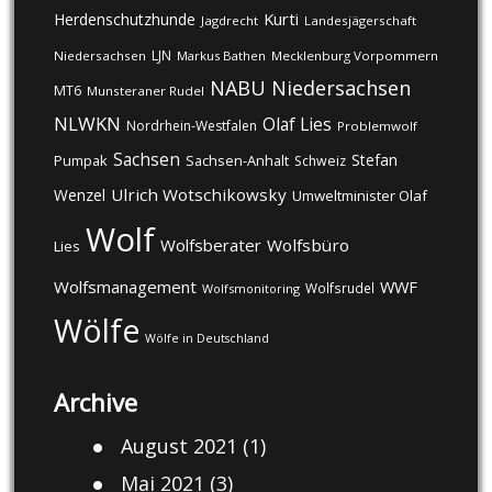
Kurti
Herdenschutzhunde
Jagdrecht
Landesjägerschaft
LJN
Niedersachsen
Markus Bathen
Mecklenburg Vorpommern
NABU
Niedersachsen
MT6
Munsteraner Rudel
NLWKN
Olaf Lies
Nordrhein-Westfalen
Problemwolf
Sachsen
Stefan
Pumpak
Sachsen-Anhalt
Schweiz
Ulrich Wotschikowsky
Wenzel
Umweltminister Olaf
Wolf
Wolfsberater
Wolfsbüro
Lies
Wolfsmanagement
WWF
Wolfsrudel
Wolfsmonitoring
Wölfe
Wölfe in Deutschland
Archive
August 2021
(1)
Mai 2021
(3)