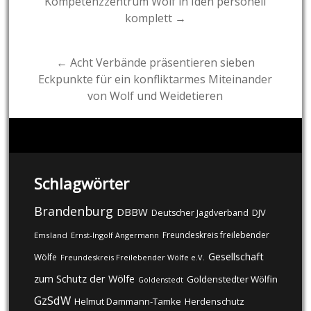
Kompetenzzentrum Wolf in Iden personell
komplett →
navigation
← Acht Verbände präsentieren sieben
Eckpunkte für ein konfliktarmes Miteinander
von Wolf und Weidetieren
Schlagwörter
Brandenburg
DBBW
DJV
Deutscher Jagdverband
Freundeskreis freilebender
Emsland
Ernst-Ingolf Angermann
Gesellschaft
Wölfe
Freundeskreis Freilebender Wölfe e.V.
zum Schutz der Wölfe
Goldenstedter Wölfin
Goldenstedt
GzSdW
Helmut Dammann-Tamke
Herdenschutz