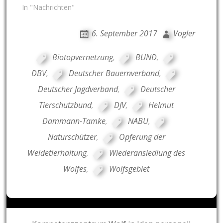
In "Nachrichten"
6. September 2017
Vogler
Biotopvernetzung
,
BUND
,
DBV
,
Deutscher Bauernverband
,
Deutscher Jagdverband
,
Deutscher
Tierschutzbund
,
DJV
,
Helmut
Dammann-Tamke
,
NABU
,
Naturschützer
,
Opferung der
Weidetierhaltung
,
Wiederansiedlung des
Wolfes
,
Wolfsgebiet
Post