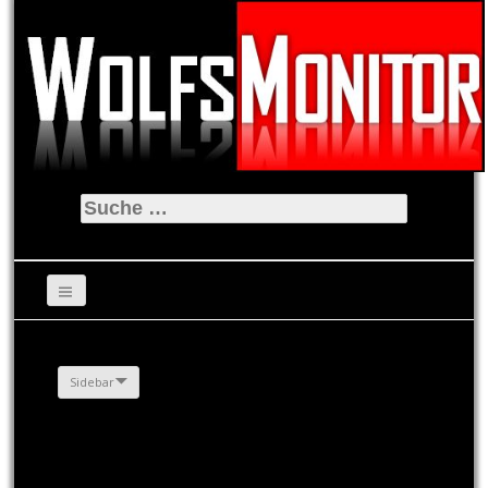
Suche
nach:
Sidebar