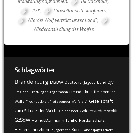
Monitoringmaßnahmen
,
Till Backhaus
,
UMK
,
Umweltministerkonferenz
,
Wie viel Wolf verträgt unser Land?
,
Wiederansiedlung des Wolfes
Schlagwörter
Brandenburg
DBBW
DJV
Deutscher Jagdverband
Freundeskreis freilebender
Emsland
Ernst-Ingolf Angermann
Gesellschaft
Wölfe
Freundeskreis Freilebender Wölfe e.V.
zum Schutz der Wölfe
Goldenstedter Wölfin
Goldenstedt
GzSdW
Helmut Dammann-Tamke
Herdenschutz
Kurti
Herdenschutzhunde
Jagdrecht
Landesjägerschaft