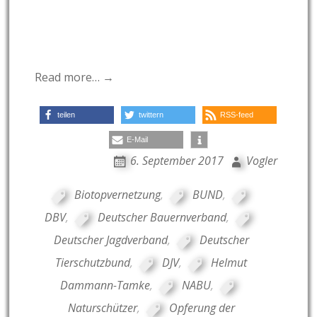
Read more… →
teilen
twittern
RSS-feed
E-Mail
6. September 2017
Vogler
Biotopvernetzung
,
BUND
,
DBV
,
Deutscher Bauernverband
,
Deutscher Jagdverband
,
Deutscher
Tierschutzbund
,
DJV
,
Helmut
Dammann-Tamke
,
NABU
,
Naturschützer
,
Opferung der