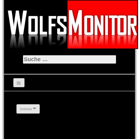
Suche
nach:
Sidebar