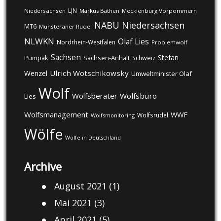
LJN
Niedersachsen
Markus Bathen
Mecklenburg Vorpommern
NABU
Niedersachsen
MT6
Munsteraner Rudel
NLWKN
Olaf Lies
Nordrhein-Westfalen
Problemwolf
Sachsen
Stefan
Pumpak
Sachsen-Anhalt
Schweiz
Ulrich Wotschikowsky
Wenzel
Umweltminister Olaf
Wolf
Wolfsberater
Wolfsbüro
Lies
Wolfsmanagement
WWF
Wolfsrudel
Wolfsmonitoring
Wölfe
Wölfe in Deutschland
Archive
August 2021
(1)
Mai 2021
(3)
April 2021
(5)