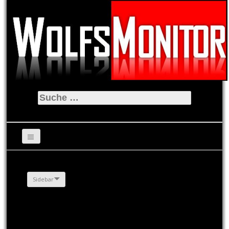
Suche
nach:
Sidebar