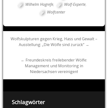
Wilhelm Hogrefe
,
Wolf-Experte
,
Wolfcenter
Post
Wolfskulpturen gegen Krieg, Hass und Gewalt –
Ausstellung: „Die Wölfe sind zurück“ →
navigation
← Freundeskreis freilebender Wölfe:
Management und Monitoring in
Niedersachsen vereinigen!
Schlagwörter