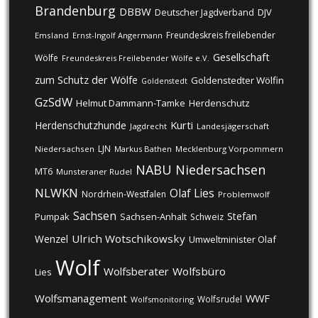
Brandenburg
DBBW
DJV
Deutscher Jagdverband
Freundeskreis freilebender
Emsland
Ernst-Ingolf Angermann
Gesellschaft
Wölfe
Freundeskreis Freilebender Wölfe e.V.
zum Schutz der Wölfe
Goldenstedter Wölfin
Goldenstedt
GzSdW
Helmut Dammann-Tamke
Herdenschutz
Kurti
Herdenschutzhunde
Jagdrecht
Landesjägerschaft
LJN
Niedersachsen
Markus Bathen
Mecklenburg Vorpommern
NABU
Niedersachsen
MT6
Munsteraner Rudel
NLWKN
Olaf Lies
Nordrhein-Westfalen
Problemwolf
Sachsen
Stefan
Pumpak
Sachsen-Anhalt
Schweiz
Ulrich Wotschikowsky
Wenzel
Umweltminister Olaf
Wolf
Wolfsberater
Wolfsbüro
Lies
Wolfsmanagement
WWF
Wolfsrudel
Wolfsmonitoring