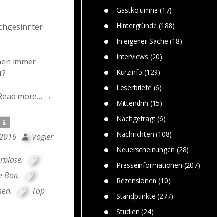
n
Gefährlic
Wolf faszi
Gastkolumne
(17)
Wolfs ge
dem Men
Hintergründe
(188)
ichgesinnter
Jim Bran
In eigener Sache
(18)
Warum W
Mensche
Interviews
(20)
hnen immer
gelegentl
Kurzinfo
(129)
t?
Dr. Frank
Die Jagd,
Leserbriefe
(6)
und die J
Read more… →
Mittendrin
(15)
Nachgefragt
(6)
Nachrichten
(108)
 2016
Vogler
Neuerscheinungen
(28)
erblase
,
Presseinformationen
(207)
e Bon
,
Rezensionen
(10)
sen
,
Top
Standpunkte
(277)
Studien
(24)