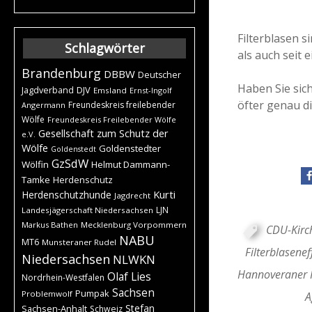
Filterblasen 
Schlagwörter
als auch seit 
Brandenburg
DBBW
Deutscher
Haben Sie sic
DJV
Jagdverband
Emsland
Ernst-Ingolf
öfter genau di
Freundeskreis freilebender
Angermann
Wölfe
Freundeskreis Freilebender Wölfe
Gesellschaft zum Schutz der
e.V.
Wölfe
Goldenstedter
Goldenstedt
GzSdW
Wölfin
Helmut Dammann-
Tamke
Herdenschutz
Kurti
Herdenschutzhunde
Jagdrecht
LJN
Landesjägerschaft Niedersachsen
Markus Bathen
Mecklenburg Vorpommern
CDU-Kirch
NABU
MT6
Munsteraner Rudel
Filterblasenef
Niedersachsen
NLWKN
Hannoveraner 
Olaf Lies
Nordrhein-Westfalen
Sachsen
Pumpak
Problemwolf
A
Stefan
Sachsen-Anhalt
Schweiz