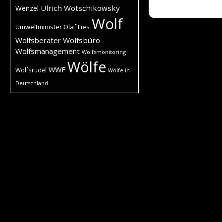
Ulrich Wotschikowsky
Wenzel
Wolf
Umweltminister Olaf Lies
Wolfsberater
Wolfsbüro
Wolfsmanagement
Wolfsmonitoring
Wölfe
WWF
Wolfsrudel
Wölfe in
Deutschland