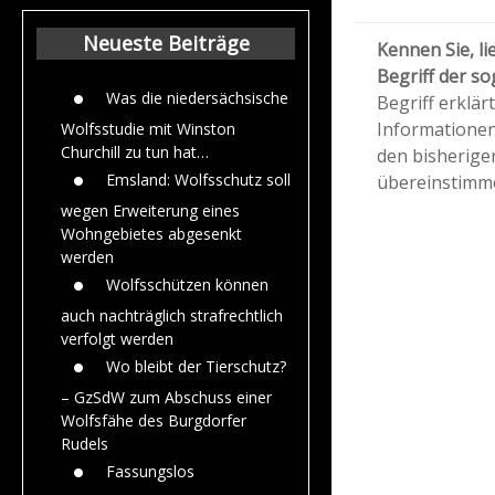
Beiträge aus de
Jahr 2015
Neueste Beiträge
Kennen Sie, l
Begriff der s
Was die niedersächsische
Begriff erklä
Informationen
Wolfsstudie mit Winston
Churchill zu tun hat…
den bisherige
Emsland: Wolfsschutz soll
übereinstimm
wegen Erweiterung eines
Wohngebietes abgesenkt
werden
Wolfsschützen können
auch nachträglich strafrechtlich
verfolgt werden
Wo bleibt der Tierschutz?
– GzSdW zum Abschuss einer
Wolfsfähe des Burgdorfer
Rudels
Fassungslos