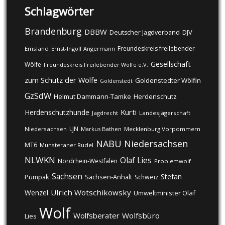
Schlagwörter
Brandenburg
DBBW
DJV
Deutscher Jagdverband
Freundeskreis freilebender
Emsland
Ernst-Ingolf Angermann
Gesellschaft
Wölfe
Freundeskreis Freilebender Wölfe e.V.
zum Schutz der Wölfe
Goldenstedter Wölfin
Goldenstedt
GzSdW
Helmut Dammann-Tamke
Herdenschutz
Kurti
Herdenschutzhunde
Jagdrecht
Landesjägerschaft
LJN
Niedersachsen
Markus Bathen
Mecklenburg Vorpommern
NABU
Niedersachsen
MT6
Munsteraner Rudel
NLWKN
Olaf Lies
Nordrhein-Westfalen
Problemwolf
Sachsen
Stefan
Pumpak
Sachsen-Anhalt
Schweiz
Ulrich Wotschikowsky
Wenzel
Umweltminister Olaf
Wolf
Wolfsberater
Wolfsbüro
Lies