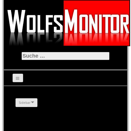
Suche
nach:
Sidebar