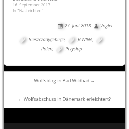
16. September 2017
In "Nachrichten"
27. Juni 2018
Vogler
Bieszczadygebirge
,
JAWINA
,
Polen
,
Przyslup
Post
Wolfsblog in Bad Wildbad →
navigation
← Wolfsabschuss in Dänemark erleichtert?