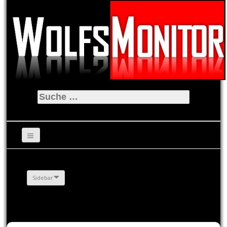
Suche
nach:
Sidebar