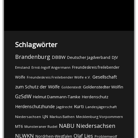
Schlagwörter
Brandenburg
DBBW
DJV
Deutscher Jagdverband
Freundeskreis freilebender
Emsland
Ernst-Ingolf Angermann
Gesellschaft
Wölfe
Freundeskreis Freilebender Wölfe e.V.
zum Schutz der Wölfe
Goldenstedter Wölfin
Goldenstedt
GzSdW
Helmut Dammann-Tamke
Herdenschutz
Kurti
Herdenschutzhunde
Jagdrecht
Landesjägerschaft
LJN
Niedersachsen
Markus Bathen
Mecklenburg Vorpommern
NABU
Niedersachsen
MT6
Munsteraner Rudel
NLWKN
Olaf Lies
Nordrhein-Westfalen
Problemwolf