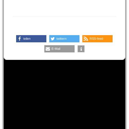
teilen
twittern
RSS-feed
E-Mail