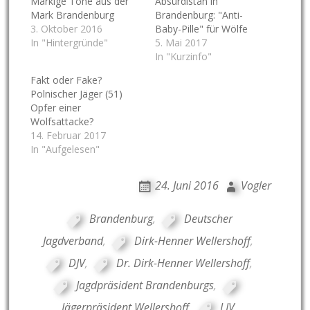
Markige Töne aus der
Absurdistan in
Mark Brandenburg
Brandenburg: "Anti-
3. Oktober 2016
Baby-Pille" für Wölfe
In "Hintergründe"
5. Mai 2017
In "Kurzinfo"
Fakt oder Fake?
Polnischer Jäger (51)
Opfer einer
Wolfsattacke?
14. Februar 2017
In "Aufgelesen"
24. Juni 2016
Vogler
Brandenburg
,
Deutscher
Jagdverband
,
Dirk-Henner Wellershoff
,
DJV
,
Dr. Dirk-Henner Wellershoff
,
Jagdpräsident Brandenburgs
,
Jägerpräsident Wellershoff
,
LJV