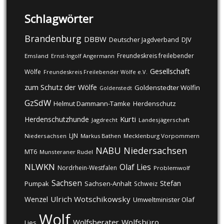
Schlagwörter
Brandenburg
DBBW
DJV
Deutscher Jagdverband
Freundeskreis freilebender
Emsland
Ernst-Ingolf Angermann
Gesellschaft
Wölfe
Freundeskreis Freilebender Wölfe e.V.
zum Schutz der Wölfe
Goldenstedter Wölfin
Goldenstedt
GzSdW
Helmut Dammann-Tamke
Herdenschutz
Kurti
Herdenschutzhunde
Jagdrecht
Landesjägerschaft
LJN
Niedersachsen
Markus Bathen
Mecklenburg Vorpommern
NABU
Niedersachsen
MT6
Munsteraner Rudel
NLWKN
Olaf Lies
Nordrhein-Westfalen
Problemwolf
Sachsen
Stefan
Pumpak
Sachsen-Anhalt
Schweiz
Ulrich Wotschikowsky
Wenzel
Umweltminister Olaf
Wolf
Wolfsberater
Wolfsbüro
Lies