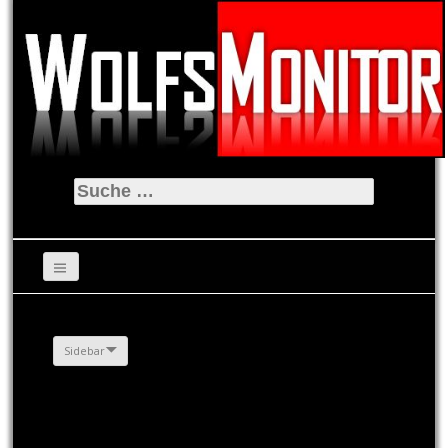
Suche
nach:
Sidebar