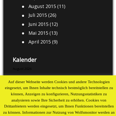
August 2015
(11)
Juli 2015
(26)
Juni 2015
(12)
Mai 2015
(13)
April 2015
(9)
Kalender
August 2026
M
D
M
D
F
S
S
Auf dieser Webseite werden Cookies und andere Technologien
1
2
eingesetzt, um Ihnen Inhalte technisch bestmöglich bereitstellen zu
3
4
5
6
7
8
9
können, Anzeigen zu konfigurieren, Nutzungsstatistiken zu
10
11
12
13
14
15
16
analysieren sowie Ihre Sicherheit zu erhöhen. Cookies von
Drittanbietern werden eingesetzt, um Ihnen Funktionen bereitstellen
17
18
19
20
21
22
23
zu können. Informationen zur Nutzung von Wolfsmonitor werden an
24
25
26
27
28
29
30