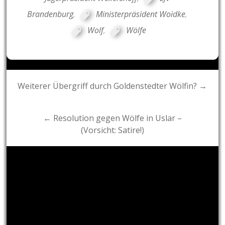
Brandenburg
,
Ministerpräsident Woidke
,
Wolf
,
Wölfe
Post
Weiterer Übergriff durch Goldenstedter Wölfin? →
navigation
← Resolution gegen Wölfe in Uslar –
(Vorsicht: Satire!)