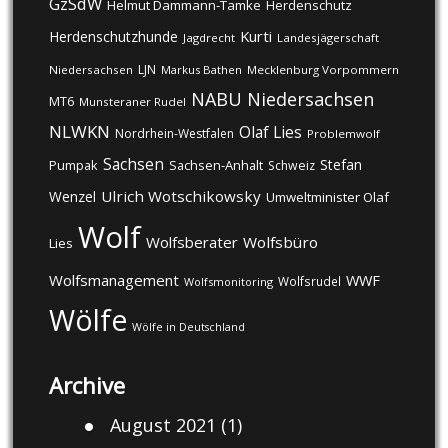
GzSdW
Helmut Dammann-Tamke
Herdenschutz
Kurti
Herdenschutzhunde
Jagdrecht
Landesjägerschaft
LJN
Niedersachsen
Markus Bathen
Mecklenburg Vorpommern
NABU
Niedersachsen
MT6
Munsteraner Rudel
NLWKN
Olaf Lies
Nordrhein-Westfalen
Problemwolf
Sachsen
Stefan
Pumpak
Sachsen-Anhalt
Schweiz
Ulrich Wotschikowsky
Wenzel
Umweltminister Olaf
Wolf
Wolfsberater
Wolfsbüro
Lies
Wolfsmanagement
WWF
Wolfsrudel
Wolfsmonitoring
Wölfe
Wölfe in Deutschland
Archive
August 2021
(1)