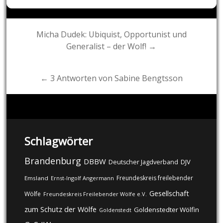
Post
Micha Dudek: Ubiquist, Opportunist und
Generalist – der Wolf! →
navigation
← 3 Antworten von Sabine Bengtsson
Schlagwörter
Brandenburg
DBBW
DJV
Deutscher Jagdverband
Freundeskreis freilebender
Emsland
Ernst-Ingolf Angermann
Gesellschaft
Wölfe
Freundeskreis Freilebender Wölfe e.V.
zum Schutz der Wölfe
Goldenstedter Wölfin
Goldenstedt