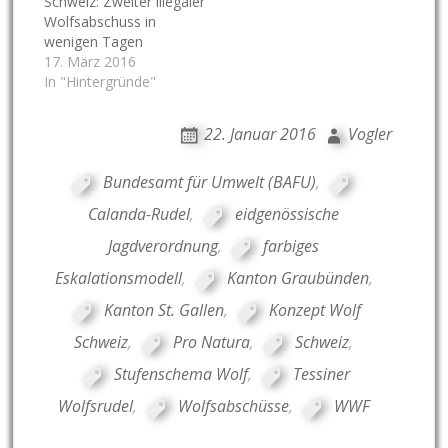
Schweiz: Zweiter illegaler
Wolfsabschuss in
wenigen Tagen
17. März 2016
In "Hintergründe"
22. Januar 2016
Vogler
Bundesamt für Umwelt (BAFU)
,
Calanda-Rudel
,
eidgenössische
Jagdverordnung
,
farbiges
Eskalationsmodell
,
Kanton Graubünden
,
Kanton St. Gallen
,
Konzept Wolf
Schweiz
,
Pro Natura
,
Schweiz
,
Stufenschema Wolf
,
Tessiner
Wolfsrudel
,
Wolfsabschüsse
,
WWF