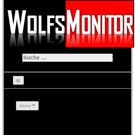
Suche
nach:
Sidebar