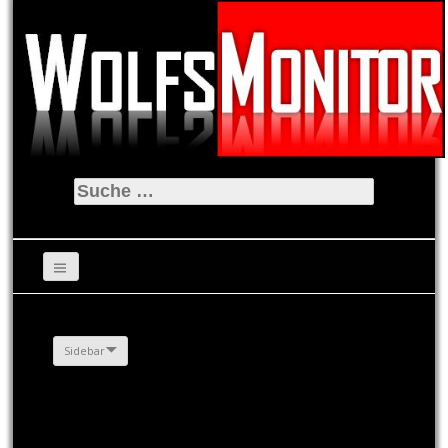
Suche
nach:
Sidebar