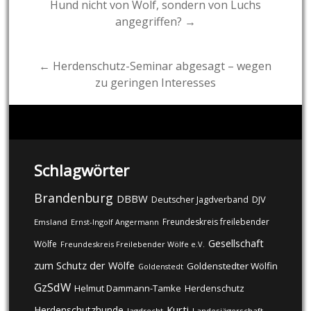
Hund nicht von Wolf, sondern von Luchs
angegriffen? →
navigation
← Herdenschutz-Seminar abgesagt – wegen
zu geringen Interesses
Schlagwörter
Brandenburg
DBBW
DJV
Deutscher Jagdverband
Freundeskreis freilebender
Emsland
Ernst-Ingolf Angermann
Gesellschaft
Wölfe
Freundeskreis Freilebender Wölfe e.V.
zum Schutz der Wölfe
Goldenstedter Wölfin
Goldenstedt
GzSdW
Helmut Dammann-Tamke
Herdenschutz
Kurti
Herdenschutzhunde
Jagdrecht
Landesjägerschaft