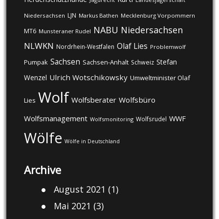
LJN
Niedersachsen
Markus Bathen
Mecklenburg Vorpommern
NABU
Niedersachsen
MT6
Munsteraner Rudel
NLWKN
Olaf Lies
Nordrhein-Westfalen
Problemwolf
Sachsen
Stefan
Pumpak
Sachsen-Anhalt
Schweiz
Ulrich Wotschikowsky
Wenzel
Umweltminister Olaf
Wolf
Wolfsberater
Wolfsbüro
Lies
Wolfsmanagement
WWF
Wolfsrudel
Wolfsmonitoring
Wölfe
Wölfe in Deutschland
Archive
August 2021
(1)
Mai 2021
(3)