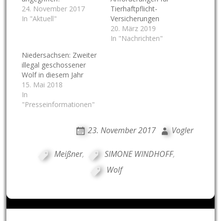
24. November 2017
Tierhaftpflicht-
In "Aktuell"
Versicherungen
20. März 2019
In "Nachrichten"
Niedersachsen: Zweiter
illegal geschossener
Wolf in diesem Jahr
15. Mai 2018
In
"Presseinformationen"
23. November 2017
Vogler
Meißner
,
SIMONE WINDHOFF
,
Wolf
Post