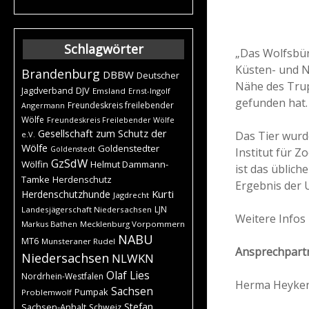
Schlagwörter
„Das Wolfsbür
Küsten- und Na
Brandenburg
DBBW
Deutscher
Nähe des Tru
DJV
Jagdverband
Emsland
Ernst-Ingolf
gefunden hat.
Freundeskreis freilebender
Angermann
Wölfe
Freundeskreis Freilebender Wölfe
Gesellschaft zum Schutz der
Das Tier wurde
e.V.
Wölfe
Goldenstedter
Goldenstedt
Institut für Z
GzSdW
Wölfin
Helmut Dammann-
ist das üblic
Tamke
Herdenschutz
Ergebnis der 
Kurti
Herdenschutzhunde
Jagdrecht
LJN
Landesjägerschaft Niedersachsen
Weitere Infos
Markus Bathen
Mecklenburg Vorpommern
NABU
MT6
Munsteraner Rudel
Ansprechpartn
Niedersachsen
NLWKN
Olaf Lies
Nordrhein-Westfalen
Herma Heyke
Sachsen
Pumpak
Problemwolf
Stefan
Sachsen-Anhalt
Schweiz