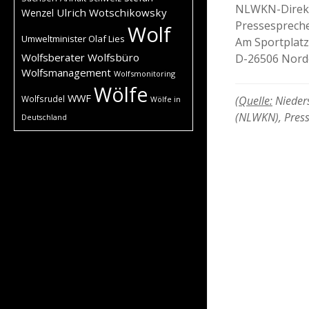
NLWKN-Direk
Ulrich Wotschikowsky
Wenzel
Pressesprech
Wolf
Umweltminister Olaf Lies
Am Sportplatz
Wolfsberater
Wolfsbüro
D-26506 Nor
Wolfsmanagement
Wolfsmonitoring
Wölfe
WWF
(
Quelle:
Nieders
Wolfsrudel
Wölfe in
(NLWKN), Press
Deutschland