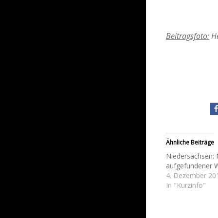
Beitragsfoto:
He
Ähnliche Beiträge
Niedersachsen: 
aufgefundener W
4. Dezember 20
In "Kurzinfo"