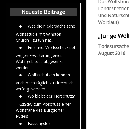
Das Wolfsbür
Beiträge aus dem
Landesbetrieb
Jahr 2015
Neueste Beiträge
und Naturschu
Wortlaut):
Was die niedersächsische
Wolfsstudie mit Winston
„Junge Wöl
Churchill zu tun hat…
Todesursache:
Emsland: Wolfsschutz soll
August 2016
wegen Erweiterung eines
Wohngebietes abgesenkt
werden
Wolfsschützen können
auch nachträglich strafrechtlich
verfolgt werden
Wo bleibt der Tierschutz?
– GzSdW zum Abschuss einer
Wolfsfähe des Burgdorfer
Rudels
Fassungslos