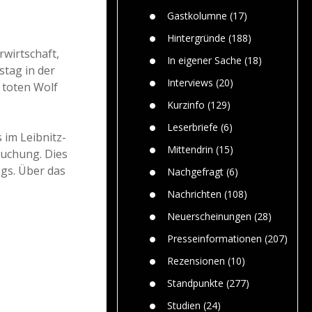
Paolo Mol
n
Gefährlic
Wolf fasz
Gastkolumne
(17)
Wolfs ge
dem Men
Hintergründe
(188)
wirtschaft,
Jim Bran
In eigener Sache
(18)
Warum W
stag in der
Mensche
Interviews
(20)
 toten Wolf
gelegentl
Kurzinfo
(129)
Dr. Frank
Die Jagd,
Leserbriefe
(6)
 im Leibnitz-
und die J
Mittendrin
(15)
suchung. Dies
gs. Über das
Nachgefragt
(6)
Nachrichten
(108)
Neuerscheinungen
(28)
Presseinformationen
(207)
Rezensionen
(10)
Standpunkte
(277)
Studien
(24)