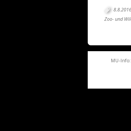
8.8.201
Zoo- und Wil
Post
MU-Info:
navigati