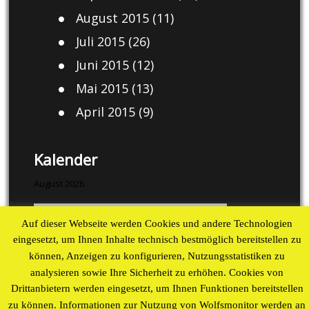
August 2015
(11)
Juli 2015
(26)
Juni 2015
(12)
Mai 2015
(13)
April 2015
(9)
Kalender
August 2026
M
D
M
D
F
S
S
Auf dieser Webseite werden Cookies und andere Technologien
1
2
eingesetzt, um Ihnen Inhalte technisch bestmöglich bereitstellen zu
3
4
5
6
7
8
9
können, Anzeigen zu konfigurieren, Nutzungsstatistiken zu
10
11
12
13
14
15
16
analysieren sowie Ihre Sicherheit zu erhöhen. Cookies von
17
18
19
20
21
22
23
Drittanbietern werden eingesetzt, um Ihnen Funktionen bereitstellen
24
25
26
27
28
29
30
zu können. Informationen zur Nutzung von Wolfsmonitor werden an