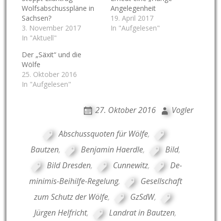
Wolfsabschusspläne in
Angelegenheit
Sachsen?
19. April 2017
3. November 2017
In "Aufgelesen"
In "Aktuell"
Der „Säxit“ und die
Wölfe
25. Oktober 2016
In "Aufgelesen"
27. Oktober 2016
Vogler
Abschussquoten für Wölfe
,
Bautzen
,
Benjamin Haerdle
,
Bild
,
Bild Dresden
,
Cunnewitz
,
De-
minimis-Beihilfe-Regelung
,
Gesellschaft
zum Schutz der Wölfe
,
GzSdW
,
Jürgen Helfricht
,
Landrat in Bautzen
,