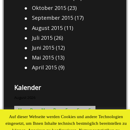
Oktober 2015
(23)
September 2015
(17)
August 2015
(11)
Juli 2015
(26)
Juni 2015
(12)
Mai 2015
(13)
April 2015
(9)
Kalender
August 2026
M
D
M
D
F
S
S
Auf dieser Webseite werden Cookies und andere Technologien
1
2
eingesetzt, um Ihnen Inhalte technisch bestmöglich bereitstellen zu
3
4
5
6
7
8
9