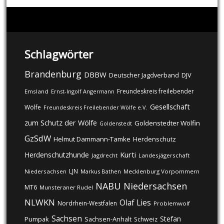
Schlagwörter
Brandenburg
DBBW
DJV
Deutscher Jagdverband
Freundeskreis freilebender
Emsland
Ernst-Ingolf Angermann
Gesellschaft
Wölfe
Freundeskreis Freilebender Wölfe e.V.
zum Schutz der Wölfe
Goldenstedter Wölfin
Goldenstedt
GzSdW
Helmut Dammann-Tamke
Herdenschutz
Kurti
Herdenschutzhunde
Jagdrecht
Landesjägerschaft
LJN
Niedersachsen
Markus Bathen
Mecklenburg Vorpommern
NABU
Niedersachsen
MT6
Munsteraner Rudel
NLWKN
Olaf Lies
Nordrhein-Westfalen
Problemwolf
Sachsen
Stefan
Pumpak
Sachsen-Anhalt
Schweiz