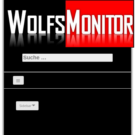
Suche
nach:
Sidebar