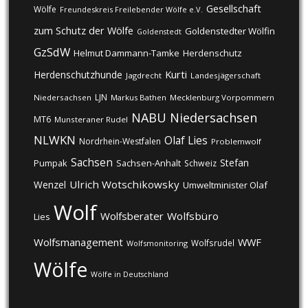
Gesellschaft
Wölfe
Freundeskreis Freilebender Wölfe e.V.
zum Schutz der Wölfe
Goldenstedter Wölfin
Goldenstedt
GzSdW
Helmut Dammann-Tamke
Herdenschutz
Kurti
Herdenschutzhunde
Jagdrecht
Landesjägerschaft
LJN
Niedersachsen
Markus Bathen
Mecklenburg Vorpommern
NABU
Niedersachsen
MT6
Munsteraner Rudel
NLWKN
Olaf Lies
Nordrhein-Westfalen
Problemwolf
Sachsen
Stefan
Pumpak
Sachsen-Anhalt
Schweiz
Ulrich Wotschikowsky
Wenzel
Umweltminister Olaf
Wolf
Wolfsberater
Wolfsbüro
Lies
Wolfsmanagement
WWF
Wolfsrudel
Wolfsmonitoring
Wölfe
Wölfe in Deutschland