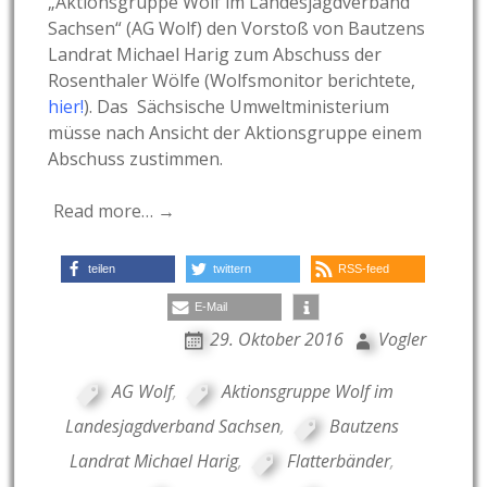
„Aktionsgruppe Wolf im Landesjagdverband
Sachsen“ (AG Wolf) den Vorstoß von Bautzens
Landrat Michael Harig zum Abschuss der
Rosenthaler Wölfe (Wolfsmonitor berichtete,
hier!
). Das Sächsische Umweltministerium
müsse nach Ansicht der Aktionsgruppe einem
Abschuss zustimmen.
Read more… →
teilen
twittern
RSS-feed
E-Mail
29. Oktober 2016
Vogler
AG Wolf
,
Aktionsgruppe Wolf im
Landesjagdverband Sachsen
,
Bautzens
Landrat Michael Harig
,
Flatterbänder
,