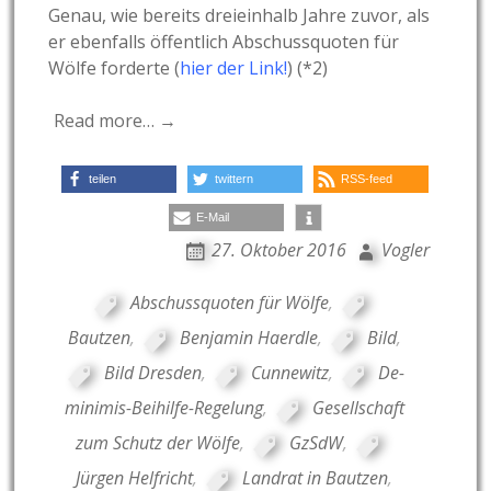
Genau, wie bereits dreieinhalb Jahre zuvor, als
er ebenfalls öffentlich Abschussquoten für
Wölfe forderte (
hier der Link!
) (*2)
Read more… →
teilen
twittern
RSS-feed
E-Mail
27. Oktober 2016
Vogler
Abschussquoten für Wölfe
,
Bautzen
,
Benjamin Haerdle
,
Bild
,
Bild Dresden
,
Cunnewitz
,
De-
minimis-Beihilfe-Regelung
,
Gesellschaft
zum Schutz der Wölfe
,
GzSdW
,
Jürgen Helfricht
,
Landrat in Bautzen
,