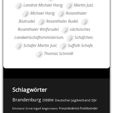
Landrat Michael Harig
,
Martin Just
,
Michael Harig
,
Rosenthaler
Blutrudel
,
Rosenthaler Rudel
,
Rosenthaler Wolfsrudel
,
sächsisches
Landwirtschaftsministerium
,
Schäfchen
,
Schäfer Martin Just
,
Suffolk-Schafe
,
Thomas Schmidt
Schlagwörter
Brandenburg
DBBW
DJV
Deutscher Jagdverband
Freundeskreis freilebender
Emsland
Ernst-Ingolf Angermann