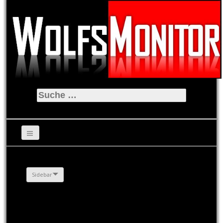
Suche
nach:
Sidebar